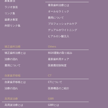
募集要項
審美歯科治療とは
ラジオ放送
オールセラミック
リンク集
費用について
歯磨き教室
プロフェッショナルケア
外部リンク集
デュアルホワイトニング
ヒアルロン酸注入
矯正歯科治療
Others
矯正歯科治療とは
8020運動の取り組み
治療の流れ
最新歯科用チェア
費用について
医療費控除制度
自家歯牙移植
CT
自家歯牙移植とは
CTについて
治療の流れ
医療機器のご紹介
高周波治療
GBR
高周波治療とは
GBRとは