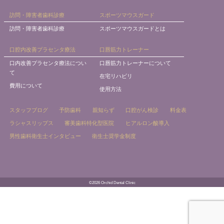
訪問・障害者歯科診療
スポーツマウスガード
訪問・障害者歯科診療
スポーツマウスガードとは
口腔内改善プラセンタ療法
口唇筋力トレーナー
口内改善プラセンタ療法につい
口唇筋力トレーナーについて
て
在宅リハビリ
費用について
使用方法
スタッフブログ
予防歯科
親知らず
口腔がん検診
料金表
ラシャスリップス
審美歯科特化型医院
ヒアルロン酸導入
男性歯科衛生士インタビュー
衛生士奨学金制度
©2026 Orchid Dental Clinic