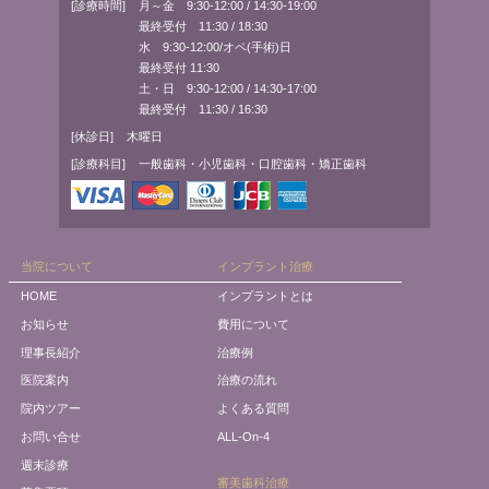
[診療時間]
月～金 9:30-12:00 / 14:30-19:00
最終受付 11:30 / 18:30
水 9:30-12:00/オペ(手術)日
最終受付 11:30
土・日 9:30-12:00 / 14:30-17:00
最終受付 11:30 / 16:30
[休診日]
木曜日
[診療科目]
一般歯科・小児歯科・口腔歯科・矯正歯科
当院について
インプラント治療
HOME
インプラントとは
お知らせ
費用について
理事長紹介
治療例
医院案内
治療の流れ
院内ツアー
よくある質問
お問い合せ
ALL-On-4
週末診療
審美歯科治療