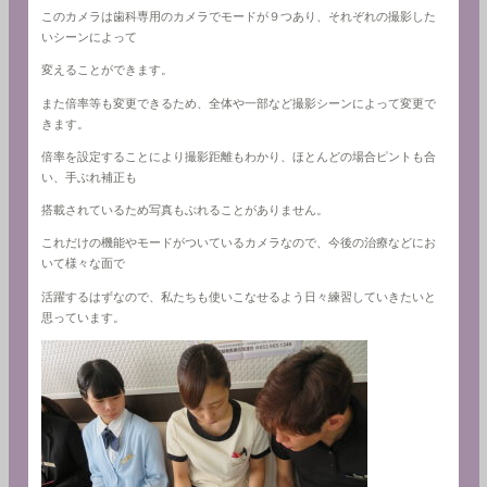
このカメラは歯科専用のカメラでモードが９つあり、それぞれの撮影した
いシーンによって
変えることができます。
また倍率等も変更できるため、全体や一部など撮影シーンによって変更で
きます。
倍率を設定することにより撮影距離もわかり、ほとんどの場合ピントも合
い、手ぶれ補正も
搭載されているため写真もぶれることがありません。
これだけの機能やモードがついているカメラなので、今後の治療などにお
いて様々な面で
活躍するはずなので、私たちも使いこなせるよう日々練習していきたいと
思っています。