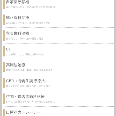
自家歯牙移植
抜いた親知らずを、別の歯を抜いた箇所に移植
矯正歯科治療
口元の歯並びを整え、虫歯や歯周病を予防
審美歯科治療
歯を白くし、同時に歯の機能も回復
CT
より的確に・より精密な治療のために
高周波治療
確実に患部を消毒・殺菌し自然治療を助ける
GBR（骨再生誘導療法）
骨が失われた部位に骨を移植し再生を図る
訪問・障害者歯科診療
お一人では通院できない方々の力になるために
口唇筋力トレーナー