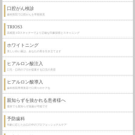
口腔がん検診
歯科医院で口腔がんを早期発見
TRIOS3
高精度３Dスキャナーでより正確な印象採得とスキャニング
ホワイトニング
美しい白い歯は、あなたの美を引き立てます
ヒアルロン酸注入
口元・口内のプロが提案する口元の美容
ヒアルロン酸導入
歯科医院専用美容で口周りのケアを
親知らずを抜かれる患者様へ
週末でも親知らず抜歯が可能です
予防歯科
年齢に応じたお口の中のプロフェッショナルケア