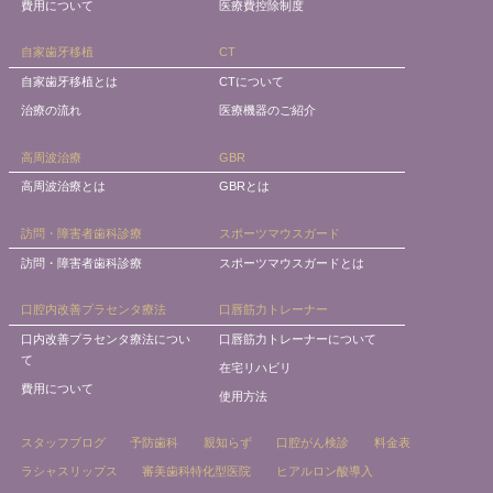
費用について
医療費控除制度
自家歯牙移植
CT
自家歯牙移植とは
CTについて
治療の流れ
医療機器のご紹介
高周波治療
GBR
高周波治療とは
GBRとは
訪問・障害者歯科診療
スポーツマウスガード
訪問・障害者歯科診療
スポーツマウスガードとは
口腔内改善プラセンタ療法
口唇筋力トレーナー
口内改善プラセンタ療法につい
口唇筋力トレーナーについて
て
在宅リハビリ
費用について
使用方法
スタッフブログ
予防歯科
親知らず
口腔がん検診
料金表
ラシャスリップス
審美歯科特化型医院
ヒアルロン酸導入