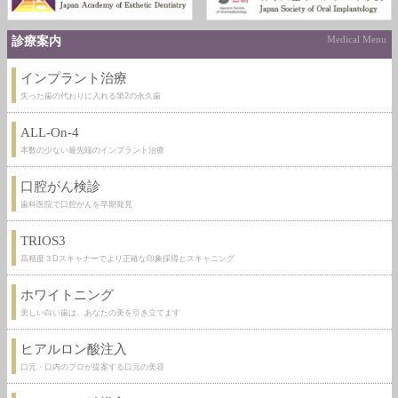
診療案内
Medical Menu
インプラント治療
失った歯の代わりに入れる第2の永久歯
ALL-On-4
本数の少ない最先端のインプラント治療
口腔がん検診
歯科医院で口腔がんを早期発見
TRIOS3
高精度３Dスキャナーでより正確な印象採得とスキャニング
ホワイトニング
美しい白い歯は、あなたの美を引き立てます
ヒアルロン酸注入
口元・口内のプロが提案する口元の美容