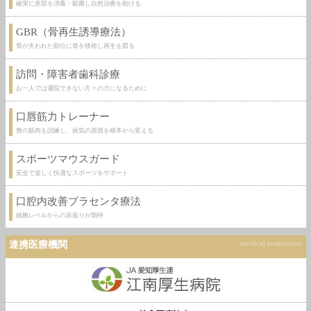
確実に患部を消毒・殺菌し自然治療を助ける
GBR（骨再生誘導療法）
骨が失われた部位に骨を移植し再生を図る
訪問・障害者歯科診療
お一人では通院できない方々の力になるために
口唇筋力トレーナー
唇の筋肉を訓練し、病気の原因を根本から変える
スポーツマウスガード
安全で楽しく快適なスポーツをサポート
口腔内改善プラセンタ療法
細胞レベルからの若返りが期待
連携医療機関
medical institutions