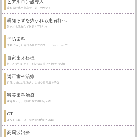
ヒアルロン酸導入
歯科医院専用美容で口周りのケアを
親知らずを抜かれる患者様へ
週末でも親知らず抜歯が可能です
予防歯科
年齢に応じたお口の中のプロフェッショナルケア
自家歯牙移植
抜いた親知らずを、別の歯を抜いた箇所に移植
矯正歯科治療
口元の歯並びを整え、虫歯や歯周病を予防
審美歯科治療
歯を白くし、同時に歯の機能も回復
CT
より的確に・より精密な治療のために
高周波治療