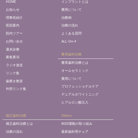
HOME
インプラントとは
お知らせ
費用について
理事長紹介
治療例
医院案内
治療の流れ
院内ツアー
よくある質問
お問い合せ
ALL-On-4
週末診療
審美歯科治療
募集要項
審美歯科治療とは
ラジオ放送
オールセラミック
リンク集
費用について
歯磨き教室
プロフェッショナルケア
外部リンク集
デュアルホワイトニング
ヒアルロン酸注入
矯正歯科治療
Others
矯正歯科治療とは
8020運動の取り組み
治療の流れ
最新歯科用チェア