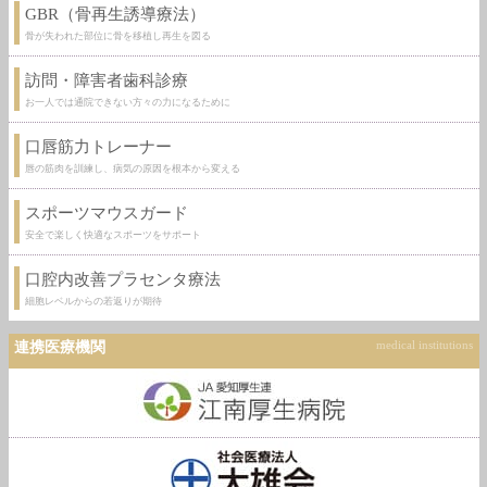
GBR（骨再生誘導療法）
骨が失われた部位に骨を移植し再生を図る
訪問・障害者歯科診療
お一人では通院できない方々の力になるために
口唇筋力トレーナー
唇の筋肉を訓練し、病気の原因を根本から変える
スポーツマウスガード
安全で楽しく快適なスポーツをサポート
口腔内改善プラセンタ療法
細胞レベルからの若返りが期待
連携医療機関
medical institutions