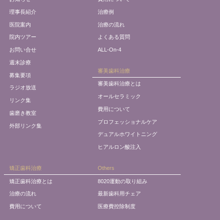
理事長紹介
治療例
医院案内
治療の流れ
院内ツアー
よくある質問
お問い合せ
ALL-On-4
週末診療
審美歯科治療
募集要項
審美歯科治療とは
ラジオ放送
オールセラミック
リンク集
費用について
歯磨き教室
プロフェッショナルケア
外部リンク集
デュアルホワイトニング
ヒアルロン酸注入
矯正歯科治療
Others
矯正歯科治療とは
8020運動の取り組み
治療の流れ
最新歯科用チェア
費用について
医療費控除制度