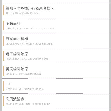
親知らずを抜かれる患者様へ
週末でも親知らず抜歯が可能です
予防歯科
年齢に応じたお口の中のプロフェッショナルケア
自家歯牙移植
抜いた親知らずを、別の歯を抜いた箇所に移植
矯正歯科治療
口元の歯並びを整え、虫歯や歯周病を予防
審美歯科治療
歯を白くし、同時に歯の機能も回復
CT
より的確に・より精密な治療のために
高周波治療
確実に患部を消毒・殺菌し自然治療を助ける