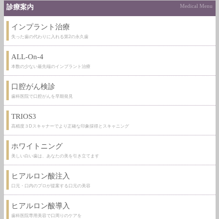
診療案内
Medical Menu
インプラント治療
失った歯の代わりに入れる第2の永久歯
ALL-On-4
本数の少ない最先端のインプラント治療
口腔がん検診
歯科医院で口腔がんを早期発見
TRIOS3
高精度３Dスキャナーでより正確な印象採得とスキャニング
ホワイトニング
美しい白い歯は、あなたの美を引き立てます
ヒアルロン酸注入
口元・口内のプロが提案する口元の美容
ヒアルロン酸導入
歯科医院専用美容で口周りのケアを