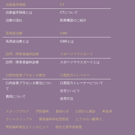
自家歯牙移植
CT
自家歯牙移植とは
CTについて
治療の流れ
医療機器のご紹介
高周波治療
GBR
高周波治療とは
GBRとは
訪問・障害者歯科診療
スポーツマウスガード
訪問・障害者歯科診療
スポーツマウスガードとは
口腔内改善プラセンタ療法
口唇筋力トレーナー
口内改善プラセンタ療法につい
口唇筋力トレーナーについて
て
在宅リハビリ
費用について
使用方法
スタッフブログ
予防歯科
親知らず
口腔がん検診
料金表
ラシャスリップス
審美歯科特化型医院
ヒアルロン酸導入
男性歯科衛生士インタビュー
衛生士奨学金制度