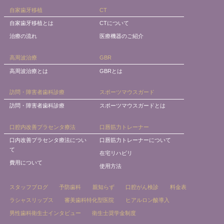
自家歯牙移植
CT
自家歯牙移植とは
CTについて
治療の流れ
医療機器のご紹介
高周波治療
GBR
高周波治療とは
GBRとは
訪問・障害者歯科診療
スポーツマウスガード
訪問・障害者歯科診療
スポーツマウスガードとは
口腔内改善プラセンタ療法
口唇筋力トレーナー
口内改善プラセンタ療法につい
口唇筋力トレーナーについて
て
在宅リハビリ
費用について
使用方法
スタッフブログ
予防歯科
親知らず
口腔がん検診
料金表
ラシャスリップス
審美歯科特化型医院
ヒアルロン酸導入
男性歯科衛生士インタビュー
衛生士奨学金制度