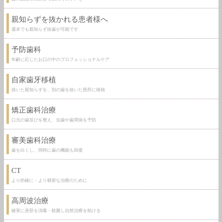
親知らずを抜かれる患者様へ
週末でも親知らず抜歯が可能です
予防歯科
年齢に応じたお口の中のプロフェッショナルケア
自家歯牙移植
抜いた親知らずを、別の歯を抜いた箇所に移植
矯正歯科治療
口元の歯並びを整え、虫歯や歯周病を予防
審美歯科治療
歯を白くし、同時に歯の機能も回復
CT
より的確に・より精密な治療のために
高周波治療
確実に患部を消毒・殺菌し自然治療を助ける