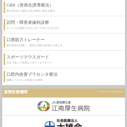
GBR（骨再生誘導療法）
骨が失われた部位に骨を移植し再生を図る
訪問・障害者歯科診療
お一人では通院できない方々の力になるために
口唇筋力トレーナー
唇の筋肉を訓練し、病気の原因を根本から変える
スポーツマウスガード
安全で楽しく快適なスポーツをサポート
口腔内改善プラセンタ療法
細胞レベルからの若返りが期待
連携医療機関
medical institutions