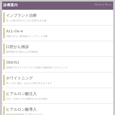
診療案内
Medical Menu
インプラント治療
失った歯の代わりに入れる第2の永久歯
ALL-On-4
本数の少ない最先端のインプラント治療
口腔がん検診
歯科医院で口腔がんを早期発見
TRIOS3
高精度３Dスキャナーでより正確な印象採得とスキャニング
ホワイトニング
美しい白い歯は、あなたの美を引き立てます
ヒアルロン酸注入
口元・口内のプロが提案する口元の美容
ヒアルロン酸導入
歯科医院専用美容で口周りのケアを