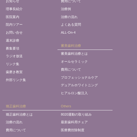
お知らせ
費用について
理事長紹介
治療例
医院案内
治療の流れ
院内ツアー
よくある質問
お問い合せ
ALL-On-4
週末診療
審美歯科治療
募集要項
審美歯科治療とは
ラジオ放送
オールセラミック
リンク集
費用について
歯磨き教室
プロフェッショナルケア
外部リンク集
デュアルホワイトニング
ヒアルロン酸注入
矯正歯科治療
Others
矯正歯科治療とは
8020運動の取り組み
治療の流れ
最新歯科用チェア
費用について
医療費控除制度