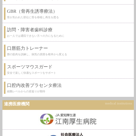
GBR（骨再生誘導療法）
骨が失われた部位に骨を移植し再生を図る
訪問・障害者歯科診療
お一人では通院できない方々の力になるために
口唇筋力トレーナー
唇の筋肉を訓練し、病気の原因を根本から変える
スポーツマウスガード
安全で楽しく快適なスポーツをサポート
口腔内改善プラセンタ療法
細胞レベルからの若返りが期待
連携医療機関
medical institutions