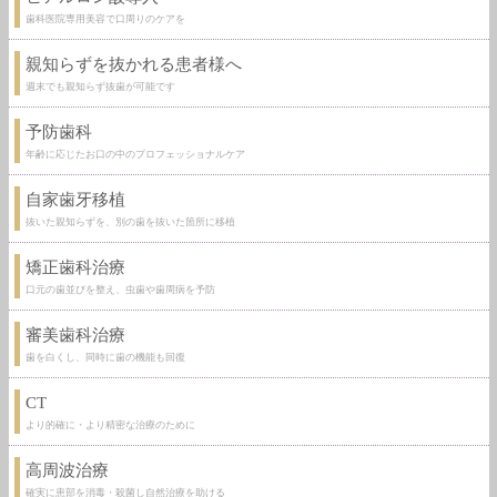
歯科医院専用美容で口周りのケアを
親知らずを抜かれる患者様へ
週末でも親知らず抜歯が可能です
予防歯科
年齢に応じたお口の中のプロフェッショナルケア
自家歯牙移植
抜いた親知らずを、別の歯を抜いた箇所に移植
矯正歯科治療
口元の歯並びを整え、虫歯や歯周病を予防
審美歯科治療
歯を白くし、同時に歯の機能も回復
CT
より的確に・より精密な治療のために
高周波治療
確実に患部を消毒・殺菌し自然治療を助ける