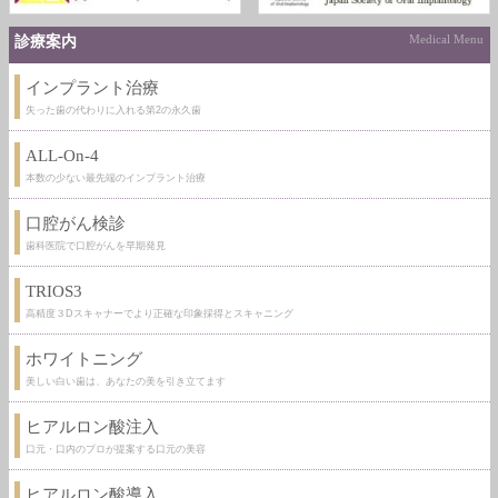
診療案内
Medical Menu
インプラント治療
失った歯の代わりに入れる第2の永久歯
ALL-On-4
本数の少ない最先端のインプラント治療
口腔がん検診
歯科医院で口腔がんを早期発見
TRIOS3
高精度３Dスキャナーでより正確な印象採得とスキャニング
ホワイトニング
美しい白い歯は、あなたの美を引き立てます
ヒアルロン酸注入
口元・口内のプロが提案する口元の美容
ヒアルロン酸導入