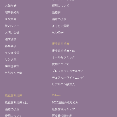
お知らせ
費用について
理事長紹介
治療例
医院案内
治療の流れ
院内ツアー
よくある質問
お問い合せ
ALL-On-4
週末診療
審美歯科治療
募集要項
審美歯科治療とは
ラジオ放送
オールセラミック
リンク集
費用について
歯磨き教室
プロフェッショナルケア
外部リンク集
デュアルホワイトニング
ヒアルロン酸注入
矯正歯科治療
Others
矯正歯科治療とは
8020運動の取り組み
治療の流れ
最新歯科用チェア
費用について
医療費控除制度