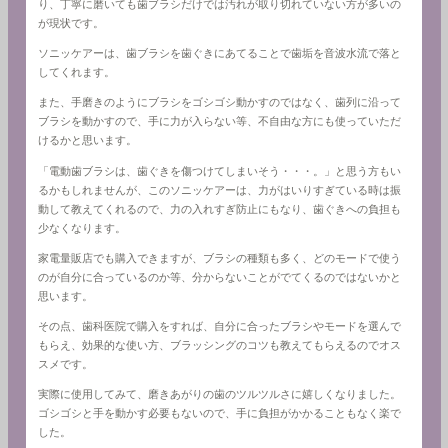
り、丁寧に磨いても歯ブラシだけでは汚れが取り切れていない方が多いの
が現状です。
ソニッケアーは、歯ブラシを歯ぐきにあてることで歯垢を音波水流で落と
してくれます。
また、手磨きのようにブラシをゴシゴシ動かすのではなく、歯列に沿って
ブラシを動かすので、手に力が入らない等、不自由な方にも使っていただ
けるかと思います。
「電動歯ブラシは、歯ぐきを傷つけてしまいそう・・・。」と思う方もい
るかもしれませんが、このソニッケアーは、力がはいりすぎている時は振
動して教えてくれるので、力の入れすぎ防止にもなり、歯ぐきへの負担も
少なくなります。
家電量販店でも購入できますが、ブラシの種類も多く、どのモードで使う
のが自分に合っているのか等、分からないことがでてくるのではないかと
思います。
その点、歯科医院で購入をすれば、自分に合ったブラシやモードを選んで
もらえ、効果的な使い方、ブラッシングのコツも教えてもらえるのでオス
スメです。
実際に使用してみて、磨きあがりの歯のツルツルさに嬉しくなりました。
ゴシゴシと手を動かす必要もないので、手に負担がかかることもなく楽で
した。