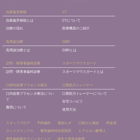
自家歯牙移植
CT
自家歯牙移植とは
CTについて
治療の流れ
医療機器のご紹介
高周波治療
GBR
高周波治療とは
GBRとは
訪問・障害者歯科診療
スポーツマウスガード
訪問・障害者歯科診療
スポーツマウスガードとは
口腔内改善プラセンタ療法
口唇筋力トレーナー
口内改善プラセンタ療法につい
口唇筋力トレーナーについて
て
在宅リハビリ
費用について
使用方法
スタッフブログ
予防歯科
親知らず
口腔がん検診
料金表
ラシャスリップス
審美歯科特化型医院
ヒアルロン酸導入
男性歯科衛生士インタビュー
衛生士奨学金制度