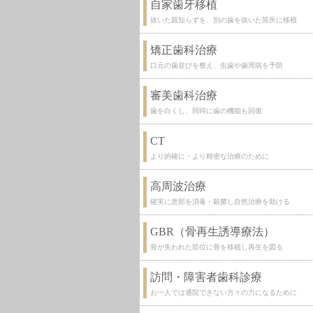
自家歯牙移植
抜いた親知らずを、別の歯を抜いた箇所に移植
矯正歯科治療
口元の歯並びを整え、虫歯や歯周病を予防
審美歯科治療
歯を白くし、同時に歯の機能も回復
CT
より的確に・より精密な治療のために
高周波治療
確実に患部を消毒・殺菌し自然治療を助ける
GBR（骨再生誘導療法）
骨が失われた部位に骨を移植し再生を図る
訪問・障害者歯科診療
お一人では通院できない方々の力になるために