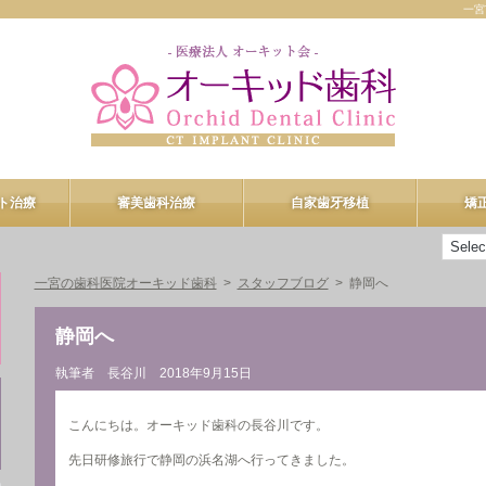
一宮
ト治療
審美歯科治療
自家歯牙移植
矯
ント治療
審美歯科治療
一宮の歯科医院オーキッド歯科
スタッフブログ
静岡へ
n-4
プロフェッショナルケア
静岡へ
R
デュアルホワイトニング
執筆者 長谷川
2018年9月15日
ヒアルロン酸注入
こんにちは。オーキッド歯科の長谷川です。
先日研修旅行で静岡の浜名湖へ行ってきました。