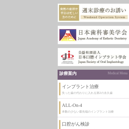
診療案内
Medical Menu
インプラント治療
失った歯の代わりに入れる第2の永久歯
ALL-On-4
本数の少ない最先端のインプラント治療
口腔がん検診