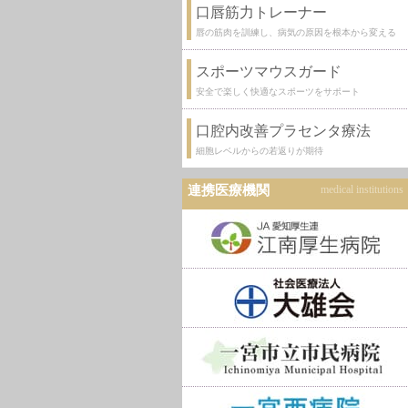
口唇筋力トレーナー
唇の筋肉を訓練し、病気の原因を根本から変える
スポーツマウスガード
安全で楽しく快適なスポーツをサポート
口腔内改善プラセンタ療法
細胞レベルからの若返りが期待
連携医療機関
medical institutions