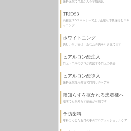
歯科医院で口腔がんを早期発見
TRIOS3
高精度３Dスキャナーでより正確な印象採得とスキ
ャニング
ホワイトニング
美しい白い歯は、あなたの美を引き立てます
ヒアルロン酸注入
口元・口内のプロが提案する口元の美容
ヒアルロン酸導入
歯科医院専用美容で口周りのケアを
親知らずを抜かれる患者様へ
週末でも親知らず抜歯が可能です
予防歯科
年齢に応じたお口の中のプロフェッショナルケア