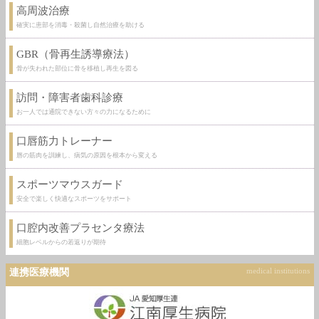
高周波治療
確実に患部を消毒・殺菌し自然治療を助ける
GBR（骨再生誘導療法）
骨が失われた部位に骨を移植し再生を図る
訪問・障害者歯科診療
お一人では通院できない方々の力になるために
口唇筋力トレーナー
唇の筋肉を訓練し、病気の原因を根本から変える
スポーツマウスガード
安全で楽しく快適なスポーツをサポート
口腔内改善プラセンタ療法
細胞レベルからの若返りが期待
連携医療機関
medical institutions