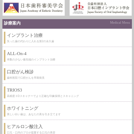
診療案内
Medical Menu
インプラント治療
失った歯の代わりに入れる第2の永久歯
ALL-On-4
本数の少ない最先端のインプラント治療
口腔がん検診
歯科医院で口腔がんを早期発見
TRIOS3
高精度３Dスキャナーでより正確な印象採得とスキャニング
ホワイトニング
美しい白い歯は、あなたの美を引き立てます
ヒアルロン酸注入
口元・口内のプロが提案する口元の美容