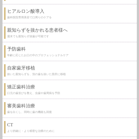
ヒアルロン酸導入
歯科医院専用美容で口周りのケアを
親知らずを抜かれる患者様へ
週末でも親知らず抜歯が可能です
予防歯科
年齢に応じたお口の中のプロフェッショナルケア
自家歯牙移植
抜いた親知らずを、別の歯を抜いた箇所に移植
矯正歯科治療
口元の歯並びを整え、虫歯や歯周病を予防
審美歯科治療
歯を白くし、同時に歯の機能も回復
CT
より的確に・より精密な治療のために