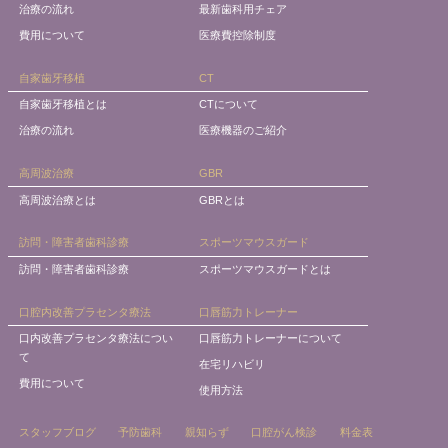
治療の流れ
最新歯科用チェア
費用について
医療費控除制度
自家歯牙移植
CT
自家歯牙移植とは
CTについて
治療の流れ
医療機器のご紹介
高周波治療
GBR
高周波治療とは
GBRとは
訪問・障害者歯科診療
スポーツマウスガード
訪問・障害者歯科診療
スポーツマウスガードとは
口腔内改善プラセンタ療法
口唇筋力トレーナー
口内改善プラセンタ療法につい
口唇筋力トレーナーについて
て
在宅リハビリ
費用について
使用方法
スタッフブログ
予防歯科
親知らず
口腔がん検診
料金表