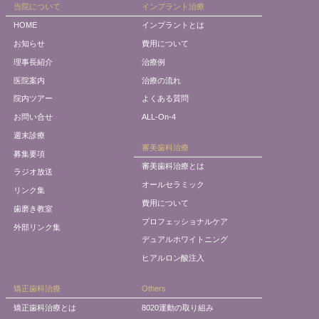
当院について
インプラント治療
HOME
インプラントとは
お知らせ
費用について
理事長紹介
治療例
医院案内
治療の流れ
院内ツアー
よくある質問
お問い合せ
ALL-On-4
週末診療
審美歯科治療
募集要項
審美歯科治療とは
ラジオ放送
オールセラミック
リンク集
費用について
歯磨き教室
プロフェッショナルケア
外部リンク集
デュアルホワイトニング
ヒアルロン酸注入
矯正歯科治療
Others
矯正歯科治療とは
8020運動の取り組み