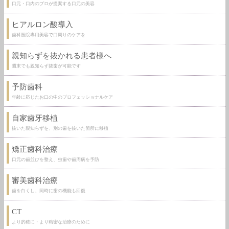
口元・口内のプロが提案する口元の美容
ヒアルロン酸導入
歯科医院専用美容で口周りのケアを
親知らずを抜かれる患者様へ
週末でも親知らず抜歯が可能です
予防歯科
年齢に応じたお口の中のプロフェッショナルケア
自家歯牙移植
抜いた親知らずを、別の歯を抜いた箇所に移植
矯正歯科治療
口元の歯並びを整え、虫歯や歯周病を予防
審美歯科治療
歯を白くし、同時に歯の機能も回復
CT
より的確に・より精密な治療のために