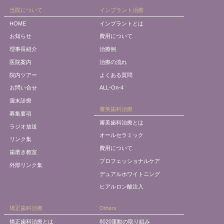
当院について
インプラント治療
HOME
インプラントとは
お知らせ
費用について
理事長紹介
治療例
医院案内
治療の流れ
院内ツアー
よくある質問
お問い合せ
ALL-On-4
週末診療
審美歯科治療
募集要項
審美歯科治療とは
ラジオ放送
オールセラミック
リンク集
費用について
歯磨き教室
プロフェッショナルケア
外部リンク集
デュアルホワイトニング
ヒアルロン酸注入
矯正歯科治療
Others
矯正歯科治療とは
8020運動の取り組み