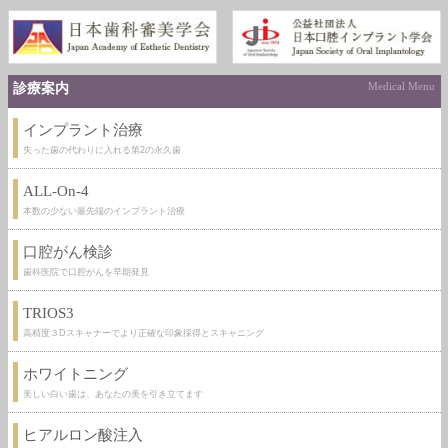
診療案内
Medical Menu
インプラント治療
失った歯の代わりに入れる第2の永久歯
ALL-On-4
本数の少ない最先端のインプラント治療
口腔がん検診
歯科医院で口腔がんを早期発見
TRIOS3
高精度３Dスキャナーでより正確な印象採得とスキャニング
ホワイトニング
美しい白い歯は、あなたの美を引き立てます
ヒアルロン酸注入