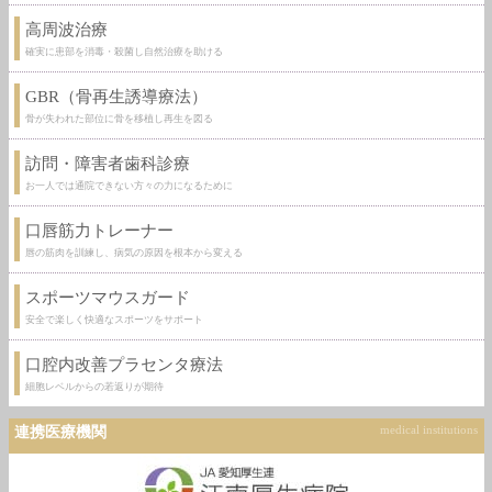
高周波治療
確実に患部を消毒・殺菌し自然治療を助ける
GBR（骨再生誘導療法）
骨が失われた部位に骨を移植し再生を図る
訪問・障害者歯科診療
お一人では通院できない方々の力になるために
口唇筋力トレーナー
唇の筋肉を訓練し、病気の原因を根本から変える
スポーツマウスガード
安全で楽しく快適なスポーツをサポート
口腔内改善プラセンタ療法
細胞レベルからの若返りが期待
連携医療機関
medical institutions