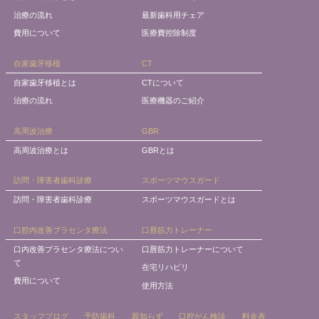
治療の流れ
最新歯科用チェア
費用について
医療費控除制度
自家歯牙移植
CT
自家歯牙移植とは
CTについて
治療の流れ
医療機器のご紹介
高周波治療
GBR
高周波治療とは
GBRとは
訪問・障害者歯科診療
スポーツマウスガード
訪問・障害者歯科診療
スポーツマウスガードとは
口腔内改善プラセンタ療法
口唇筋力トレーナー
口内改善プラセンタ療法につい
口唇筋力トレーナーについて
て
在宅リハビリ
費用について
使用方法
スタッフブログ
予防歯科
親知らず
口腔がん検診
料金表