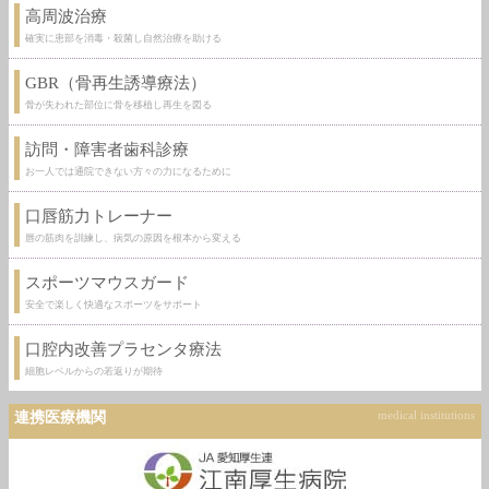
高周波治療
確実に患部を消毒・殺菌し自然治療を助ける
GBR（骨再生誘導療法）
骨が失われた部位に骨を移植し再生を図る
訪問・障害者歯科診療
お一人では通院できない方々の力になるために
口唇筋力トレーナー
唇の筋肉を訓練し、病気の原因を根本から変える
スポーツマウスガード
安全で楽しく快適なスポーツをサポート
口腔内改善プラセンタ療法
細胞レベルからの若返りが期待
連携医療機関
medical institutions