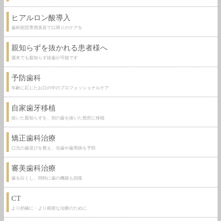
ヒアルロン酸導入
歯科医院専用美容で口周りのケアを
親知らずを抜かれる患者様へ
週末でも親知らず抜歯が可能です
予防歯科
年齢に応じたお口の中のプロフェッショナルケア
自家歯牙移植
抜いた親知らずを、別の歯を抜いた箇所に移植
矯正歯科治療
口元の歯並びを整え、虫歯や歯周病を予防
審美歯科治療
歯を白くし、同時に歯の機能も回復
CT
より的確に・より精密な治療のために