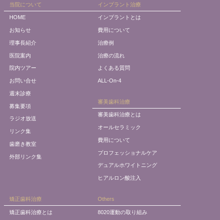
当院について
インプラント治療
HOME
インプラントとは
お知らせ
費用について
理事長紹介
治療例
医院案内
治療の流れ
院内ツアー
よくある質問
お問い合せ
ALL-On-4
週末診療
審美歯科治療
募集要項
審美歯科治療とは
ラジオ放送
オールセラミック
リンク集
費用について
歯磨き教室
プロフェッショナルケア
外部リンク集
デュアルホワイトニング
ヒアルロン酸注入
矯正歯科治療
Others
矯正歯科治療とは
8020運動の取り組み