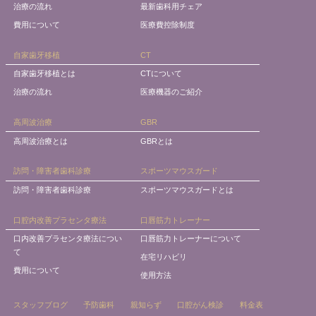
治療の流れ
最新歯科用チェア
費用について
医療費控除制度
自家歯牙移植
CT
自家歯牙移植とは
CTについて
治療の流れ
医療機器のご紹介
高周波治療
GBR
高周波治療とは
GBRとは
訪問・障害者歯科診療
スポーツマウスガード
訪問・障害者歯科診療
スポーツマウスガードとは
口腔内改善プラセンタ療法
口唇筋力トレーナー
口内改善プラセンタ療法につい
口唇筋力トレーナーについて
て
在宅リハビリ
費用について
使用方法
スタッフブログ
予防歯科
親知らず
口腔がん検診
料金表