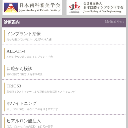
診療案内
Medical Menu
インプラント治療
失った歯の代わりに入れる第2の永久歯
ALL-On-4
本数の少ない最先端のインプラント治療
口腔がん検診
歯科医院で口腔がんを早期発見
TRIOS3
高精度３Dスキャナーでより正確な印象採得とスキャニング
ホワイトニング
美しい白い歯は、あなたの美を引き立てます
ヒアルロン酸注入
口元・口内のプロが提案する口元の美容