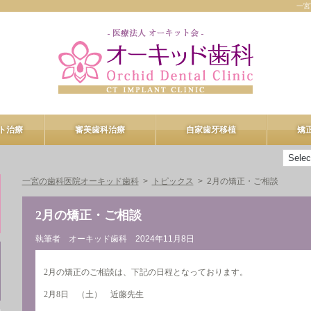
一宮
ト治療
審美歯科治療
自家歯牙移植
矯
ント治療
審美歯科治療
一宮の歯科医院オーキッド歯科
トピックス
2月の矯正・ご相談
n-4
プロフェッショナルケア
2月の矯正・ご相談
R
デュアルホワイトニング
執筆者 オーキッド歯科
2024年11月8日
ヒアルロン酸注入
2月の矯正のご相談は、下記の日程となっております。
2月8日 （土） 近藤先生