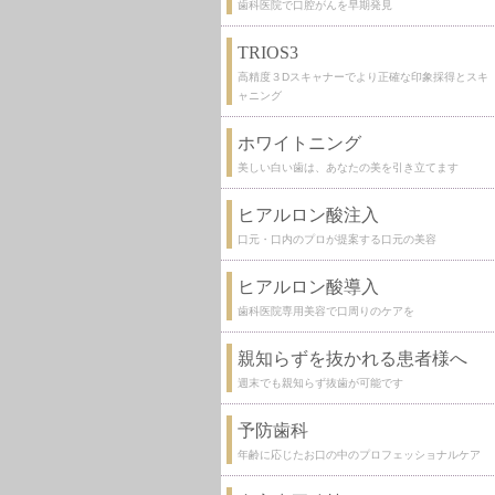
歯科医院で口腔がんを早期発見
TRIOS3
高精度３Dスキャナーでより正確な印象採得とスキ
ャニング
ホワイトニング
美しい白い歯は、あなたの美を引き立てます
ヒアルロン酸注入
口元・口内のプロが提案する口元の美容
ヒアルロン酸導入
歯科医院専用美容で口周りのケアを
親知らずを抜かれる患者様へ
週末でも親知らず抜歯が可能です
予防歯科
年齢に応じたお口の中のプロフェッショナルケア