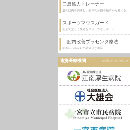
口唇筋力トレーナー
唇の筋肉を訓練し、病気の原因を根本から変える
スポーツマウスガード
安全で楽しく快適なスポーツをサポート
口腔内改善プラセンタ療法
細胞レベルからの若返りが期待
連携医療機関
medical institutions