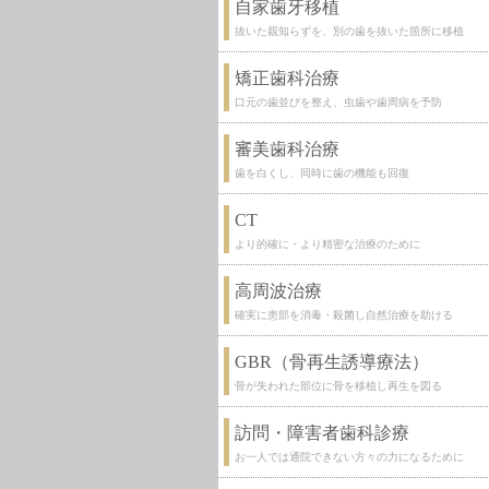
自家歯牙移植
抜いた親知らずを、別の歯を抜いた箇所に移植
矯正歯科治療
口元の歯並びを整え、虫歯や歯周病を予防
審美歯科治療
歯を白くし、同時に歯の機能も回復
CT
より的確に・より精密な治療のために
高周波治療
確実に患部を消毒・殺菌し自然治療を助ける
GBR（骨再生誘導療法）
骨が失われた部位に骨を移植し再生を図る
訪問・障害者歯科診療
お一人では通院できない方々の力になるために