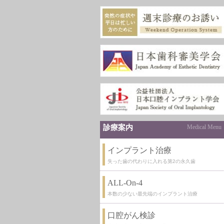
診療案内
Medical Menu
インプラント治療
失った歯の代わりに入れる第2の永久歯
ALL-On-4
本数の少ない最先端のインプラント治療
口腔がん検診