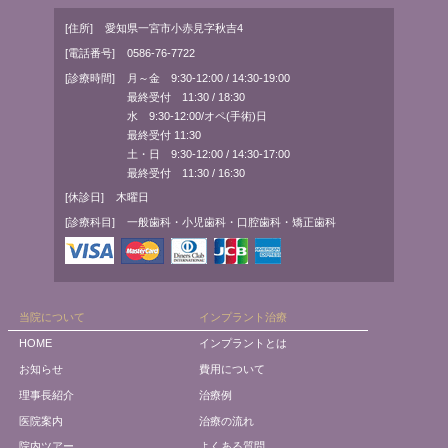
[住所]
愛知県一宮市小赤見字秋吉4
[電話番号]
0586-76-7722
[診療時間]
月～金 9:30-12:00 / 14:30-19:00
最終受付 11:30 / 18:30
水 9:30-12:00/オペ(手術)日
最終受付 11:30
土・日 9:30-12:00 / 14:30-17:00
最終受付 11:30 / 16:30
[休診日]
木曜日
[診療科目]
一般歯科・小児歯科・口腔歯科・矯正歯科
当院について
インプラント治療
HOME
インプラントとは
お知らせ
費用について
理事長紹介
治療例
医院案内
治療の流れ
院内ツアー
よくある質問