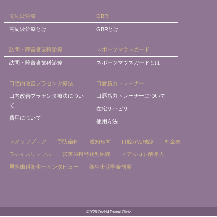
高周波治療
GBR
高周波治療とは
GBRとは
訪問・障害者歯科診療
スポーツマウスガード
訪問・障害者歯科診療
スポーツマウスガードとは
口腔内改善プラセンタ療法
口唇筋力トレーナー
口内改善プラセンタ療法につい
口唇筋力トレーナーについて
て
在宅リハビリ
費用について
使用方法
スタッフブログ
予防歯科
親知らず
口腔がん検診
料金表
ラシャスリップス
審美歯科特化型医院
ヒアルロン酸導入
男性歯科衛生士インタビュー
衛生士奨学金制度
©2026 Orchid Dental Clinic