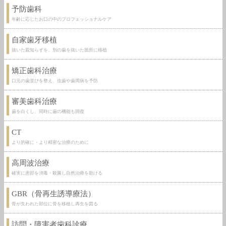
予防歯科
年齢に応じたお口の中のプロフェッショナルケア
自家歯牙移植
抜いた親知らずを、別の歯を抜いた箇所に移植
矯正歯科治療
口元の歯並びを整え、虫歯や歯周病を予防
審美歯科治療
歯を白くし、同時に歯の機能も回復
CT
より的確に・より精密な治療のために
高周波治療
確実に患部を消毒・殺菌し自然治療を助ける
GBR（骨再生誘導療法）
骨が失われた部位に骨を移植し再生を図る
訪問・障害者歯科診療