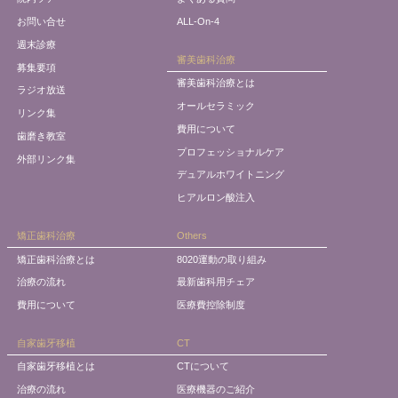
お問い合せ
ALL-On-4
週末診療
審美歯科治療
募集要項
審美歯科治療とは
ラジオ放送
オールセラミック
リンク集
費用について
歯磨き教室
プロフェッショナルケア
外部リンク集
デュアルホワイトニング
ヒアルロン酸注入
矯正歯科治療
Others
矯正歯科治療とは
8020運動の取り組み
治療の流れ
最新歯科用チェア
費用について
医療費控除制度
自家歯牙移植
CT
自家歯牙移植とは
CTについて
治療の流れ
医療機器のご紹介