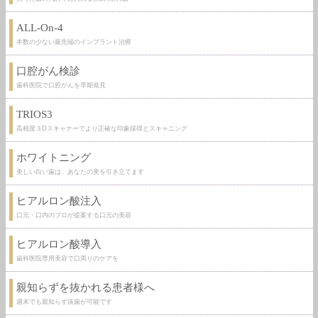
ALL-On-4
本数の少ない最先端のインプラント治療
口腔がん検診
歯科医院で口腔がんを早期発見
TRIOS3
高精度３Dスキャナーでより正確な印象採得とスキャニング
ホワイトニング
美しい白い歯は、あなたの美を引き立てます
ヒアルロン酸注入
口元・口内のプロが提案する口元の美容
ヒアルロン酸導入
歯科医院専用美容で口周りのケアを
親知らずを抜かれる患者様へ
週末でも親知らず抜歯が可能です