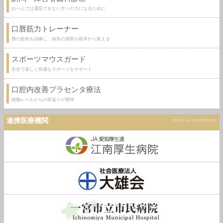
お一人では通院できない方々の力になるために
口唇筋力トレーナー
唇の筋肉を訓練し、病気の原因を根本から変える
スポーツマウスガード
安全で楽しく快適なスポーツをサポート
口腔内改善プラセンタ療法
細胞レベルからの若返りが期待
連携医療機関
medical institutions