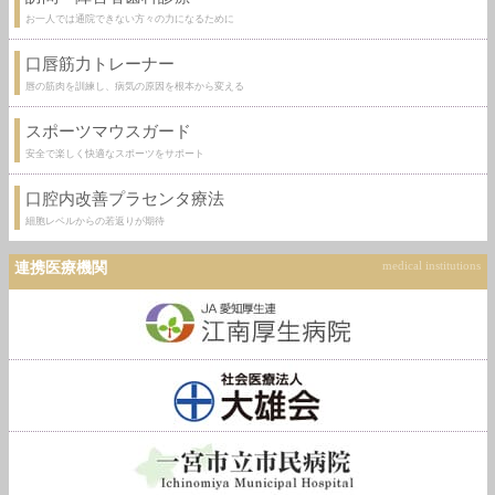
お一人では通院できない方々の力になるために
口唇筋力トレーナー
唇の筋肉を訓練し、病気の原因を根本から変える
スポーツマウスガード
安全で楽しく快適なスポーツをサポート
口腔内改善プラセンタ療法
細胞レベルからの若返りが期待
連携医療機関
medical institutions