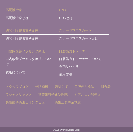
高周波治療
GBR
高周波治療とは
GBRとは
訪問・障害者歯科診療
スポーツマウスガード
訪問・障害者歯科診療
スポーツマウスガードとは
口腔内改善プラセンタ療法
口唇筋力トレーナー
口内改善プラセンタ療法につい
口唇筋力トレーナーについて
て
在宅リハビリ
費用について
使用方法
スタッフブログ
予防歯科
親知らず
口腔がん検診
料金表
ラシャスリップス
審美歯科特化型医院
ヒアルロン酸導入
男性歯科衛生士インタビュー
衛生士奨学金制度
©2026 Orchid Dental Clinic