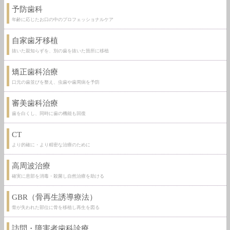
予防歯科
年齢に応じたお口の中のプロフェッショナルケア
自家歯牙移植
抜いた親知らずを、別の歯を抜いた箇所に移植
矯正歯科治療
口元の歯並びを整え、虫歯や歯周病を予防
審美歯科治療
歯を白くし、同時に歯の機能も回復
CT
より的確に・より精密な治療のために
高周波治療
確実に患部を消毒・殺菌し自然治療を助ける
GBR（骨再生誘導療法）
骨が失われた部位に骨を移植し再生を図る
訪問・障害者歯科診療