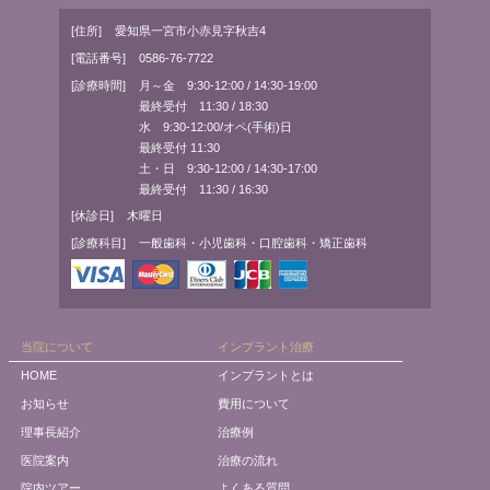
[住所]
愛知県一宮市小赤見字秋吉4
[電話番号]
0586-76-7722
[診療時間]
月～金 9:30-12:00 / 14:30-19:00
最終受付 11:30 / 18:30
水 9:30-12:00/オペ(手術)日
最終受付 11:30
土・日 9:30-12:00 / 14:30-17:00
最終受付 11:30 / 16:30
[休診日]
木曜日
[診療科目]
一般歯科・小児歯科・口腔歯科・矯正歯科
当院について
インプラント治療
HOME
インプラントとは
お知らせ
費用について
理事長紹介
治療例
医院案内
治療の流れ
院内ツアー
よくある質問