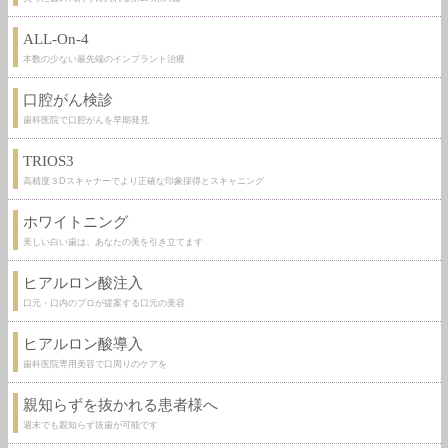
ALL-On-4
本数の少ない最先端のインプラント治療
口腔がん検診
歯科医院で口腔がんを早期発見
TRIOS3
高精度３Dスキャナーでより正確な印象採得とスキャニング
ホワイトニング
美しい白い歯は、あなたの美を引き立てます
ヒアルロン酸注入
口元・口内のプロが提案する口元の美容
ヒアルロン酸導入
歯科医院専用美容で口周りのケアを
親知らずを抜かれる患者様へ
週末でも親知らず抜歯が可能です