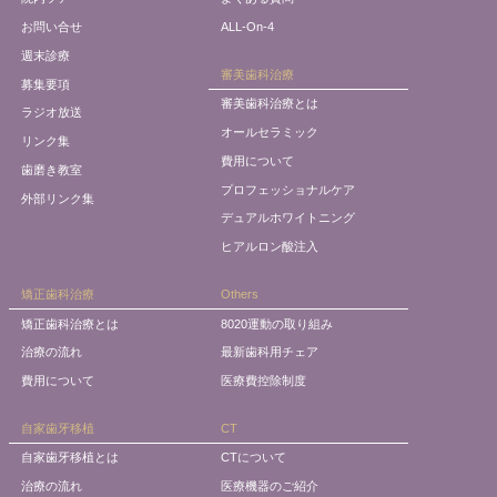
お問い合せ
ALL-On-4
週末診療
審美歯科治療
募集要項
審美歯科治療とは
ラジオ放送
オールセラミック
リンク集
費用について
歯磨き教室
プロフェッショナルケア
外部リンク集
デュアルホワイトニング
ヒアルロン酸注入
矯正歯科治療
Others
矯正歯科治療とは
8020運動の取り組み
治療の流れ
最新歯科用チェア
費用について
医療費控除制度
自家歯牙移植
CT
自家歯牙移植とは
CTについて
治療の流れ
医療機器のご紹介