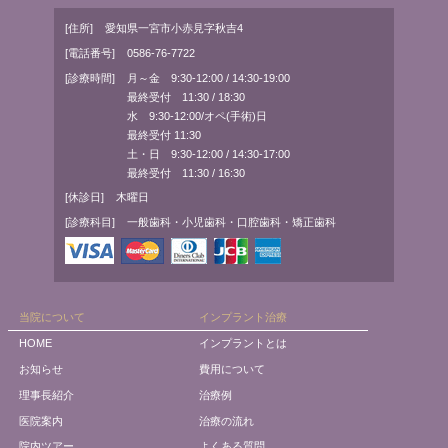
[住所]
愛知県一宮市小赤見字秋吉4
[電話番号]
0586-76-7722
[診療時間]
月～金 9:30-12:00 / 14:30-19:00
最終受付 11:30 / 18:30
水 9:30-12:00/オペ(手術)日
最終受付 11:30
土・日 9:30-12:00 / 14:30-17:00
最終受付 11:30 / 16:30
[休診日]
木曜日
[診療科目]
一般歯科・小児歯科・口腔歯科・矯正歯科
当院について
インプラント治療
HOME
インプラントとは
お知らせ
費用について
理事長紹介
治療例
医院案内
治療の流れ
院内ツアー
よくある質問