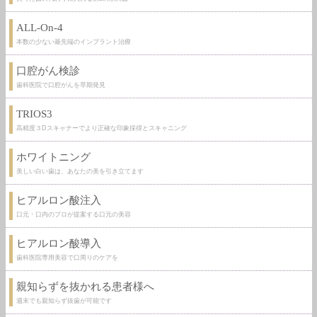
ALL-On-4
本数の少ない最先端のインプラント治療
口腔がん検診
歯科医院で口腔がんを早期発見
TRIOS3
高精度３Dスキャナーでより正確な印象採得とスキャニング
ホワイトニング
美しい白い歯は、あなたの美を引き立てます
ヒアルロン酸注入
口元・口内のプロが提案する口元の美容
ヒアルロン酸導入
歯科医院専用美容で口周りのケアを
親知らずを抜かれる患者様へ
週末でも親知らず抜歯が可能です