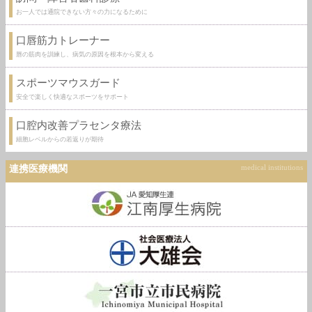
お一人では通院できない方々の力になるために
口唇筋力トレーナー
唇の筋肉を訓練し、病気の原因を根本から変える
スポーツマウスガード
安全で楽しく快適なスポーツをサポート
口腔内改善プラセンタ療法
細胞レベルからの若返りが期待
連携医療機関
medical institutions