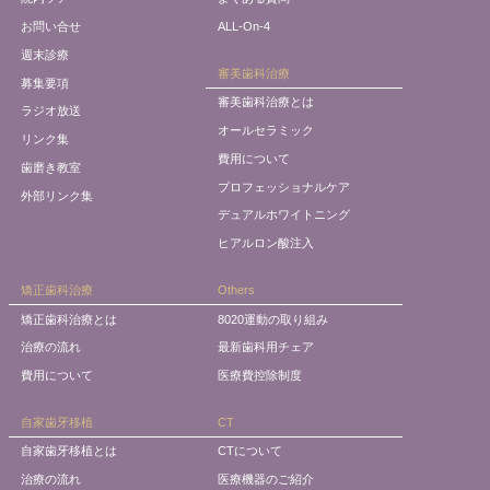
お問い合せ
ALL-On-4
週末診療
審美歯科治療
募集要項
審美歯科治療とは
ラジオ放送
オールセラミック
リンク集
費用について
歯磨き教室
プロフェッショナルケア
外部リンク集
デュアルホワイトニング
ヒアルロン酸注入
矯正歯科治療
Others
矯正歯科治療とは
8020運動の取り組み
治療の流れ
最新歯科用チェア
費用について
医療費控除制度
自家歯牙移植
CT
自家歯牙移植とは
CTについて
治療の流れ
医療機器のご紹介