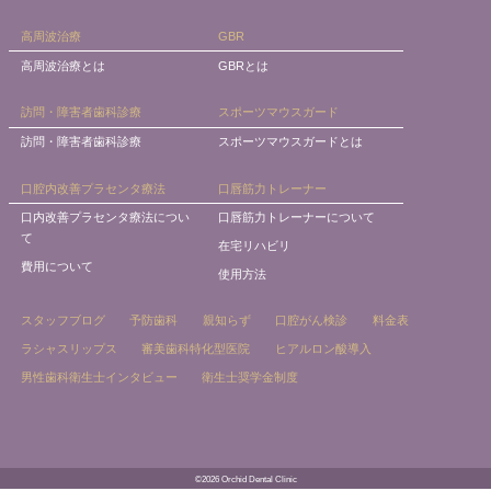
高周波治療
GBR
高周波治療とは
GBRとは
訪問・障害者歯科診療
スポーツマウスガード
訪問・障害者歯科診療
スポーツマウスガードとは
口腔内改善プラセンタ療法
口唇筋力トレーナー
口内改善プラセンタ療法につい
口唇筋力トレーナーについて
て
在宅リハビリ
費用について
使用方法
スタッフブログ
予防歯科
親知らず
口腔がん検診
料金表
ラシャスリップス
審美歯科特化型医院
ヒアルロン酸導入
男性歯科衛生士インタビュー
衛生士奨学金制度
©2026 Orchid Dental Clinic