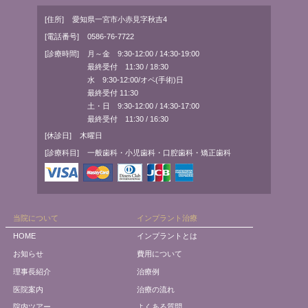
[住所]
愛知県一宮市小赤見字秋吉4
[電話番号]
0586-76-7722
[診療時間]
月～金 9:30-12:00 / 14:30-19:00
最終受付 11:30 / 18:30
水 9:30-12:00/オペ(手術)日
最終受付 11:30
土・日 9:30-12:00 / 14:30-17:00
最終受付 11:30 / 16:30
[休診日]
木曜日
[診療科目]
一般歯科・小児歯科・口腔歯科・矯正歯科
当院について
インプラント治療
HOME
インプラントとは
お知らせ
費用について
理事長紹介
治療例
医院案内
治療の流れ
院内ツアー
よくある質問