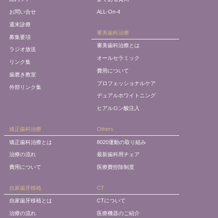
お問い合せ
ALL-On-4
週末診療
審美歯科治療
募集要項
審美歯科治療とは
ラジオ放送
オールセラミック
リンク集
費用について
歯磨き教室
プロフェッショナルケア
外部リンク集
デュアルホワイトニング
ヒアルロン酸注入
矯正歯科治療
Others
矯正歯科治療とは
8020運動の取り組み
治療の流れ
最新歯科用チェア
費用について
医療費控除制度
自家歯牙移植
CT
自家歯牙移植とは
CTについて
治療の流れ
医療機器のご紹介