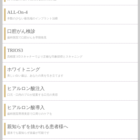
ALL-On-4
本数の少ない最先端のインプラント治療
口腔がん検診
歯科医院で口腔がんを早期発見
TRIOS3
高精度３Dスキャナーでより正確な印象採得とスキャニング
ホワイトニング
美しい白い歯は、あなたの美を引き立てます
ヒアルロン酸注入
口元・口内のプロが提案する口元の美容
ヒアルロン酸導入
歯科医院専用美容で口周りのケアを
親知らずを抜かれる患者様へ
週末でも親知らず抜歯が可能です