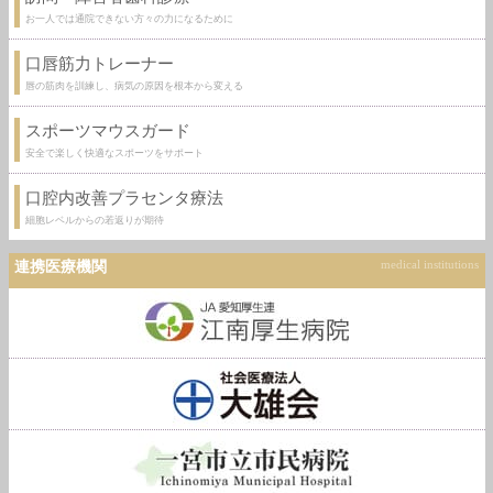
お一人では通院できない方々の力になるために
口唇筋力トレーナー
唇の筋肉を訓練し、病気の原因を根本から変える
スポーツマウスガード
安全で楽しく快適なスポーツをサポート
口腔内改善プラセンタ療法
細胞レベルからの若返りが期待
連携医療機関
medical institutions