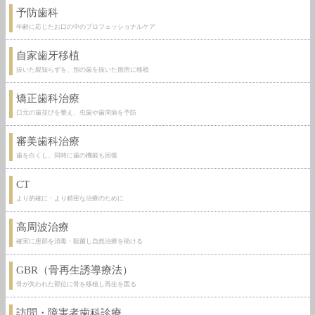
予防歯科
年齢に応じたお口の中のプロフェッショナルケア
自家歯牙移植
抜いた親知らずを、別の歯を抜いた箇所に移植
矯正歯科治療
口元の歯並びを整え、虫歯や歯周病を予防
審美歯科治療
歯を白くし、同時に歯の機能も回復
CT
より的確に・より精密な治療のために
高周波治療
確実に患部を消毒・殺菌し自然治療を助ける
GBR（骨再生誘導療法）
骨が失われた部位に骨を移植し再生を図る
訪問・障害者歯科診療