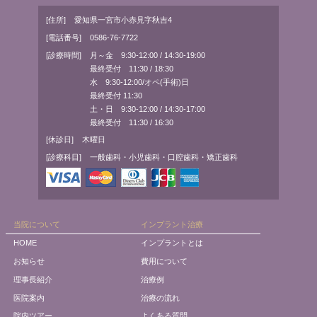
[住所]
愛知県一宮市小赤見字秋吉4
[電話番号]
0586-76-7722
[診療時間]
月～金 9:30-12:00 / 14:30-19:00
最終受付 11:30 / 18:30
水 9:30-12:00/オペ(手術)日
最終受付 11:30
土・日 9:30-12:00 / 14:30-17:00
最終受付 11:30 / 16:30
[休診日]
木曜日
[診療科目]
一般歯科・小児歯科・口腔歯科・矯正歯科
当院について
インプラント治療
HOME
インプラントとは
お知らせ
費用について
理事長紹介
治療例
医院案内
治療の流れ
院内ツアー
よくある質問