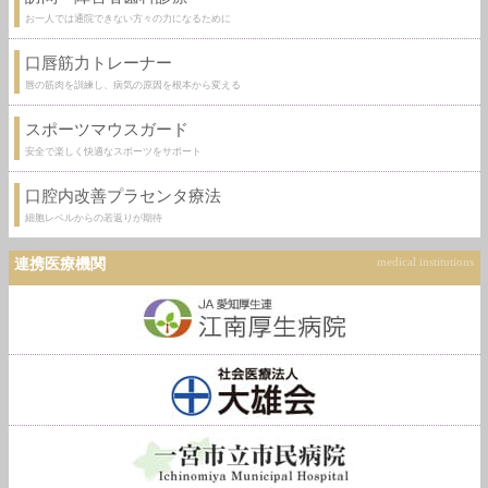
お一人では通院できない方々の力になるために
口唇筋力トレーナー
唇の筋肉を訓練し、病気の原因を根本から変える
スポーツマウスガード
安全で楽しく快適なスポーツをサポート
口腔内改善プラセンタ療法
細胞レベルからの若返りが期待
連携医療機関
medical institutions