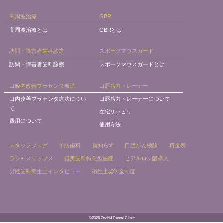
高周波治療
GBR
高周波治療とは
GBRとは
訪問・障害者歯科診療
スポーツマウスガード
訪問・障害者歯科診療
スポーツマウスガードとは
口腔内改善プラセンタ療法
口唇筋力トレーナー
口内改善プラセンタ療法につい
口唇筋力トレーナーについて
て
在宅リハビリ
費用について
使用方法
スタッフブログ
予防歯科
親知らず
口腔がん検診
料金表
ラシャスリップス
審美歯科特化型医院
ヒアルロン酸導入
男性歯科衛生士インタビュー
衛生士奨学金制度
©2026 Orchid Dental Clinic