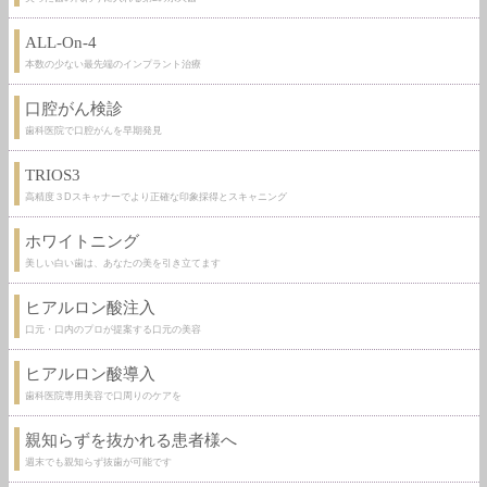
ALL-On-4
本数の少ない最先端のインプラント治療
口腔がん検診
歯科医院で口腔がんを早期発見
TRIOS3
高精度３Dスキャナーでより正確な印象採得とスキャニング
ホワイトニング
美しい白い歯は、あなたの美を引き立てます
ヒアルロン酸注入
口元・口内のプロが提案する口元の美容
ヒアルロン酸導入
歯科医院専用美容で口周りのケアを
親知らずを抜かれる患者様へ
週末でも親知らず抜歯が可能です