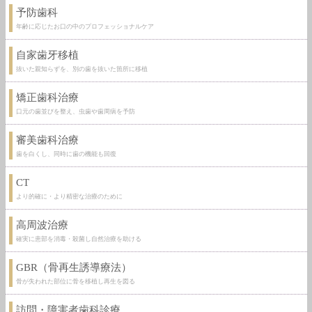
予防歯科
年齢に応じたお口の中のプロフェッショナルケア
自家歯牙移植
抜いた親知らずを、別の歯を抜いた箇所に移植
矯正歯科治療
口元の歯並びを整え、虫歯や歯周病を予防
審美歯科治療
歯を白くし、同時に歯の機能も回復
CT
より的確に・より精密な治療のために
高周波治療
確実に患部を消毒・殺菌し自然治療を助ける
GBR（骨再生誘導療法）
骨が失われた部位に骨を移植し再生を図る
訪問・障害者歯科診療