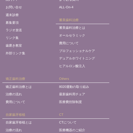
お問い合せ
ALL-On-4
週末診療
審美歯科治療
募集要項
審美歯科治療とは
ラジオ放送
オールセラミック
リンク集
費用について
歯磨き教室
プロフェッショナルケア
外部リンク集
デュアルホワイトニング
ヒアルロン酸注入
矯正歯科治療
Others
矯正歯科治療とは
8020運動の取り組み
治療の流れ
最新歯科用チェア
費用について
医療費控除制度
自家歯牙移植
CT
自家歯牙移植とは
CTについて
治療の流れ
医療機器のご紹介