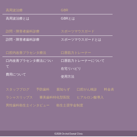
高周波治療
GBR
高周波治療とは
GBRとは
訪問・障害者歯科診療
スポーツマウスガード
訪問・障害者歯科診療
スポーツマウスガードとは
口腔内改善プラセンタ療法
口唇筋力トレーナー
口内改善プラセンタ療法につい
口唇筋力トレーナーについて
て
在宅リハビリ
費用について
使用方法
スタッフブログ
予防歯科
親知らず
口腔がん検診
料金表
ラシャスリップス
審美歯科特化型医院
ヒアルロン酸導入
男性歯科衛生士インタビュー
衛生士奨学金制度
©2026 Orchid Dental Clinic