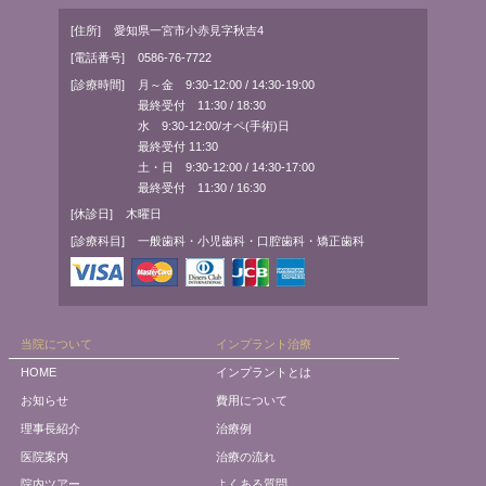
[住所]
愛知県一宮市小赤見字秋吉4
[電話番号]
0586-76-7722
[診療時間]
月～金 9:30-12:00 / 14:30-19:00
最終受付 11:30 / 18:30
水 9:30-12:00/オペ(手術)日
最終受付 11:30
土・日 9:30-12:00 / 14:30-17:00
最終受付 11:30 / 16:30
[休診日]
木曜日
[診療科目]
一般歯科・小児歯科・口腔歯科・矯正歯科
当院について
インプラント治療
HOME
インプラントとは
お知らせ
費用について
理事長紹介
治療例
医院案内
治療の流れ
院内ツアー
よくある質問