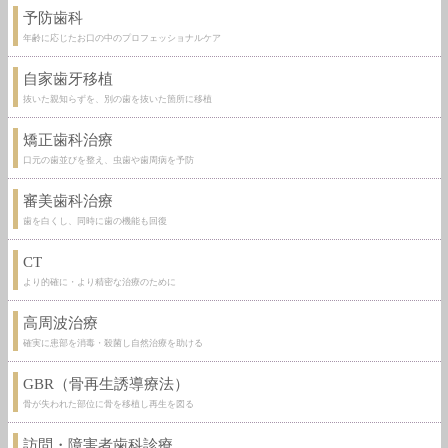
予防歯科
年齢に応じたお口の中のプロフェッショナルケア
自家歯牙移植
抜いた親知らずを、別の歯を抜いた箇所に移植
矯正歯科治療
口元の歯並びを整え、虫歯や歯周病を予防
審美歯科治療
歯を白くし、同時に歯の機能も回復
CT
より的確に・より精密な治療のために
高周波治療
確実に患部を消毒・殺菌し自然治療を助ける
GBR（骨再生誘導療法）
骨が失われた部位に骨を移植し再生を図る
訪問・障害者歯科診療