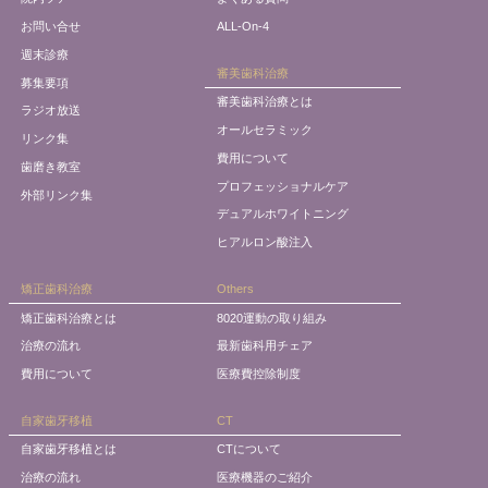
お問い合せ
ALL-On-4
週末診療
審美歯科治療
募集要項
審美歯科治療とは
ラジオ放送
オールセラミック
リンク集
費用について
歯磨き教室
プロフェッショナルケア
外部リンク集
デュアルホワイトニング
ヒアルロン酸注入
矯正歯科治療
Others
矯正歯科治療とは
8020運動の取り組み
治療の流れ
最新歯科用チェア
費用について
医療費控除制度
自家歯牙移植
CT
自家歯牙移植とは
CTについて
治療の流れ
医療機器のご紹介