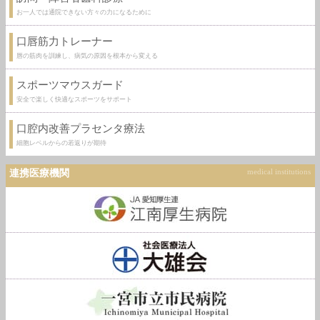
お一人では通院できない方々の力になるために
口唇筋力トレーナー
唇の筋肉を訓練し、病気の原因を根本から変える
スポーツマウスガード
安全で楽しく快適なスポーツをサポート
口腔内改善プラセンタ療法
細胞レベルからの若返りが期待
連携医療機関
medical institutions