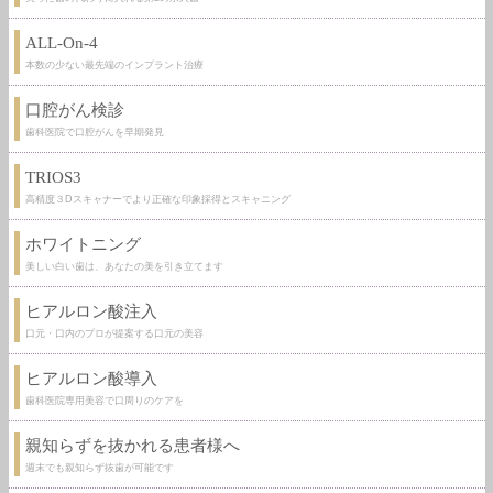
ALL-On-4
本数の少ない最先端のインプラント治療
口腔がん検診
歯科医院で口腔がんを早期発見
TRIOS3
高精度３Dスキャナーでより正確な印象採得とスキャニング
ホワイトニング
美しい白い歯は、あなたの美を引き立てます
ヒアルロン酸注入
口元・口内のプロが提案する口元の美容
ヒアルロン酸導入
歯科医院専用美容で口周りのケアを
親知らずを抜かれる患者様へ
週末でも親知らず抜歯が可能です