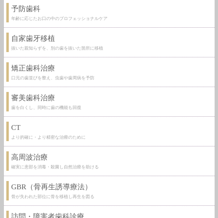
予防歯科
年齢に応じたお口の中のプロフェッショナルケア
自家歯牙移植
抜いた親知らずを、別の歯を抜いた箇所に移植
矯正歯科治療
口元の歯並びを整え、虫歯や歯周病を予防
審美歯科治療
歯を白くし、同時に歯の機能も回復
CT
より的確に・より精密な治療のために
高周波治療
確実に患部を消毒・殺菌し自然治療を助ける
GBR（骨再生誘導療法）
骨が失われた部位に骨を移植し再生を図る
訪問・障害者歯科診療