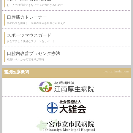
お一人では通院できない方々の力になるために
口唇筋力トレーナー
唇の筋肉を訓練し、病気の原因を根本から変える
スポーツマウスガード
安全で楽しく快適なスポーツをサポート
口腔内改善プラセンタ療法
細胞レベルからの若返りが期待
連携医療機関
medical institutions