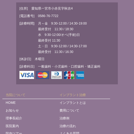
[住所]
愛知県一宮市小赤見字秋吉4
[電話番号]
0586-76-7722
[診療時間]
月～金 9:30-12:00 / 14:30-19:00
最終受付 11:30 / 18:30
水 9:30-12:00/オペ(手術)日
最終受付 11:30
土・日 9:30-12:00 / 14:30-17:00
最終受付 11:30 / 16:30
[休診日]
木曜日
[診療科目]
一般歯科・小児歯科・口腔歯科・矯正歯科
当院について
インプラント治療
HOME
インプラントとは
お知らせ
費用について
理事長紹介
治療例
医院案内
治療の流れ
院内ツアー
よくある質問