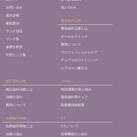
お問い合せ
ALL-On-4
週末診療
審美歯科治療
募集要項
審美歯科治療とは
ラジオ放送
オールセラミック
リンク集
費用について
歯磨き教室
プロフェッショナルケア
外部リンク集
デュアルホワイトニング
ヒアルロン酸注入
矯正歯科治療
Others
矯正歯科治療とは
8020運動の取り組み
治療の流れ
最新歯科用チェア
費用について
医療費控除制度
自家歯牙移植
CT
自家歯牙移植とは
CTについて
治療の流れ
医療機器のご紹介