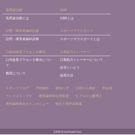
高周波治療
GBR
高周波治療とは
GBRとは
訪問・障害者歯科診療
スポーツマウスガード
訪問・障害者歯科診療
スポーツマウスガードとは
口腔内改善プラセンタ療法
口唇筋力トレーナー
口内改善プラセンタ療法につい
口唇筋力トレーナーについて
て
在宅リハビリ
費用について
使用方法
スタッフブログ
予防歯科
親知らず
口腔がん検診
料金表
ラシャスリップス
審美歯科特化型医院
ヒアルロン酸導入
男性歯科衛生士インタビュー
衛生士奨学金制度
©2026 Orchid Dental Clinic