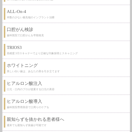
ALL-On-4
本数の少ない最先端のインプラント治療
口腔がん検診
歯科医院で口腔がんを早期発見
TRIOS3
高精度３Dスキャナーでより正確な印象採得とスキャニング
ホワイトニング
美しい白い歯は、あなたの美を引き立てます
ヒアルロン酸注入
口元・口内のプロが提案する口元の美容
ヒアルロン酸導入
歯科医院専用美容で口周りのケアを
親知らずを抜かれる患者様へ
週末でも親知らず抜歯が可能です