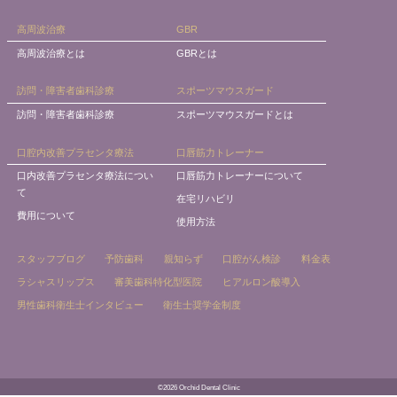
高周波治療
GBR
高周波治療とは
GBRとは
訪問・障害者歯科診療
スポーツマウスガード
訪問・障害者歯科診療
スポーツマウスガードとは
口腔内改善プラセンタ療法
口唇筋力トレーナー
口内改善プラセンタ療法につい
口唇筋力トレーナーについて
て
在宅リハビリ
費用について
使用方法
スタッフブログ
予防歯科
親知らず
口腔がん検診
料金表
ラシャスリップス
審美歯科特化型医院
ヒアルロン酸導入
男性歯科衛生士インタビュー
衛生士奨学金制度
©2026 Orchid Dental Clinic