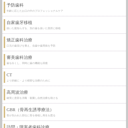
予防歯科
年齢に応じたお口の中のプロフェッショナルケア
自家歯牙移植
抜いた親知らずを、別の歯を抜いた箇所に移植
矯正歯科治療
口元の歯並びを整え、虫歯や歯周病を予防
審美歯科治療
歯を白くし、同時に歯の機能も回復
CT
より的確に・より精密な治療のために
高周波治療
確実に患部を消毒・殺菌し自然治療を助ける
GBR（骨再生誘導療法）
骨が失われた部位に骨を移植し再生を図る
訪問・障害者歯科診療