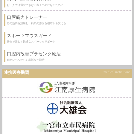
お一人では通院できない方々の力になるために
口唇筋力トレーナー
唇の筋肉を訓練し、病気の原因を根本から変える
スポーツマウスガード
安全で楽しく快適なスポーツをサポート
口腔内改善プラセンタ療法
細胞レベルからの若返りが期待
連携医療機関
medical institutions