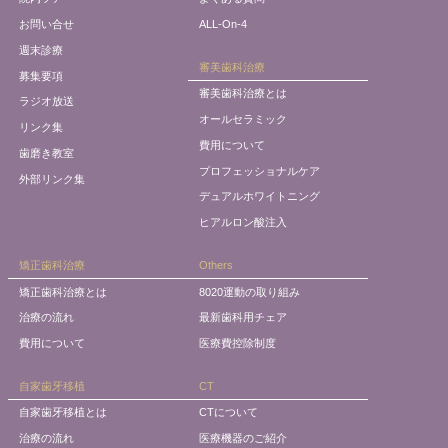
お問い合せ
ALL-On-4
週末診療
審美歯科治療
募集要項
審美歯科治療とは
ラジオ放送
オールセラミック
リンク集
費用について
歯磨き教室
プロフェッショナルケア
外部リンク集
デュアルホワイトニング
ヒアルロン酸注入
矯正歯科治療
Others
矯正歯科治療とは
8020運動の取り組み
治療の流れ
最新歯科用チェア
費用について
医療費控除制度
自家歯牙移植
CT
自家歯牙移植とは
CTについて
治療の流れ
医療機器のご紹介