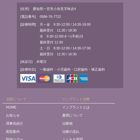
[住所]
愛知県一宮市小赤見字秋吉4
[電話番号]
0586-76-7722
[診療時間]
月～金 9:30-12:00 / 14:30-19:00
最終受付 11:30 / 18:30
水 9:30-12:00/オペ(手術)日
最終受付 11:30
土・日 9:30-12:00 / 14:30-17:00
最終受付 11:30 / 16:30
[休診日]
木曜日
[診療科目]
一般歯科・小児歯科・口腔歯科・矯正歯科
当院について
インプラント治療
HOME
インプラントとは
お知らせ
費用について
理事長紹介
治療例
医院案内
治療の流れ
院内ツアー
よくある質問