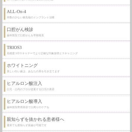
ALL-On-4
本数の少ない最先端のインプラント治療
口腔がん検診
歯科医院で口腔がんを早期発見
TRIOS3
高精度３Dスキャナーでより正確な印象採得とスキャニング
ホワイトニング
美しい白い歯は、あなたの美を引き立てます
ヒアルロン酸注入
口元・口内のプロが提案する口元の美容
ヒアルロン酸導入
歯科医院専用美容で口周りのケアを
親知らずを抜かれる患者様へ
週末でも親知らず抜歯が可能です