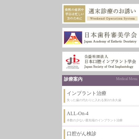
診療案内
Medical Menu
インプラント治療
失った歯の代わりに入れる第2の永久歯
ALL-On-4
本数の少ない最先端のインプラント治療
口腔がん検診