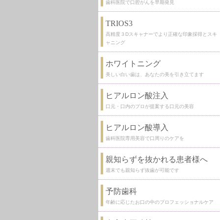
歯科医院で口腔がんを早期発見
TRIOS3
高精度３Dスキャナーでより正確な印象採得とスキ
ャニング
ホワイトニング
美しい白い歯は、あなたの美を引き立てます
ヒアルロン酸注入
口元・口内のプロが提案する口元の美容
ヒアルロン酸導入
歯科医院専用美容で口周りのケアを
親知らずを抜かれる患者様へ
週末でも親知らず抜歯が可能です
予防歯科
年齢に応じたお口の中のプロフェッショナルケア