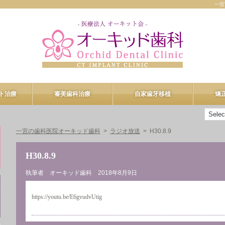
一宮
ト治療
審美歯科治療
自家歯牙移植
矯
ント治療
審美歯科治療
一宮の歯科医院オーキッド歯科
ラジオ放送
H30.8.9
n-4
プロフェッショナルケア
H30.8.9
R
デュアルホワイトニング
執筆者 オーキッド歯科
2018年8月9日
ヒアルロン酸注入
https://youtu.be/E6gvudvUtig