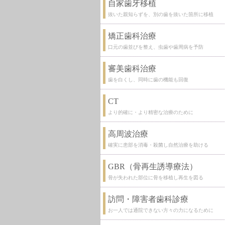
自家歯牙移植
抜いた親知らずを、別の歯を抜いた箇所に移植
矯正歯科治療
口元の歯並びを整え、虫歯や歯周病を予防
審美歯科治療
歯を白くし、同時に歯の機能も回復
CT
より的確に・より精密な治療のために
高周波治療
確実に患部を消毒・殺菌し自然治療を助ける
GBR（骨再生誘導療法）
骨が失われた部位に骨を移植し再生を図る
訪問・障害者歯科診療
お一人では通院できない方々の力になるために