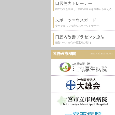
口唇筋力トレーナー
唇の筋肉を訓練し、病気の原因を根本から変える
スポーツマウスガード
安全で楽しく快適なスポーツをサポート
口腔内改善プラセンタ療法
細胞レベルからの若返りが期待
連携医療機関
medical institutions