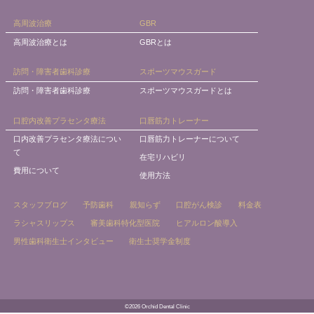
高周波治療
GBR
高周波治療とは
GBRとは
訪問・障害者歯科診療
スポーツマウスガード
訪問・障害者歯科診療
スポーツマウスガードとは
口腔内改善プラセンタ療法
口唇筋力トレーナー
口内改善プラセンタ療法につい
口唇筋力トレーナーについて
て
在宅リハビリ
費用について
使用方法
スタッフブログ
予防歯科
親知らず
口腔がん検診
料金表
ラシャスリップス
審美歯科特化型医院
ヒアルロン酸導入
男性歯科衛生士インタビュー
衛生士奨学金制度
©2026 Orchid Dental Clinic