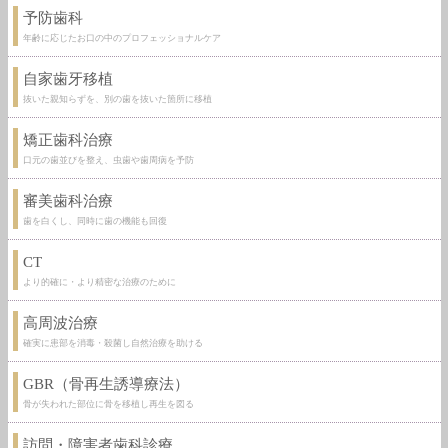
予防歯科
年齢に応じたお口の中のプロフェッショナルケア
自家歯牙移植
抜いた親知らずを、別の歯を抜いた箇所に移植
矯正歯科治療
口元の歯並びを整え、虫歯や歯周病を予防
審美歯科治療
歯を白くし、同時に歯の機能も回復
CT
より的確に・より精密な治療のために
高周波治療
確実に患部を消毒・殺菌し自然治療を助ける
GBR（骨再生誘導療法）
骨が失われた部位に骨を移植し再生を図る
訪問・障害者歯科診療