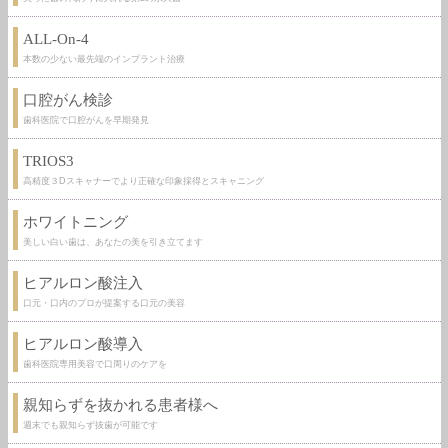
ALL-On-4
本数の少ない最先端のインプラント治療
口腔がん検診
歯科医院で口腔がんを早期発見
TRIOS3
高精度３Dスキャナーでより正確な印象採得とスキャニング
ホワイトニング
美しい白い歯は、あなたの美を引き立てます
ヒアルロン酸注入
口元・口内のプロが提案する口元の美容
ヒアルロン酸導入
歯科医院専用美容で口周りのケアを
親知らずを抜かれる患者様へ
週末でも親知らず抜歯が可能です