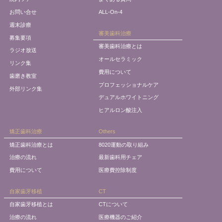
お問い合せ
ALL-On-4
週末診療
審美歯科治療
募集要項
審美歯科治療とは
ラジオ放送
オールセラミック
リンク集
費用について
歯磨き教室
プロフェッショナルケア
外部リンク集
デュアルホワイトニング
ヒアルロン酸注入
矯正歯科治療
Others
矯正歯科治療とは
8020運動の取り組み
治療の流れ
最新歯科用チェア
費用について
医療費控除制度
自家歯牙移植
CT
自家歯牙移植とは
CTについて
治療の流れ
医療機器のご紹介