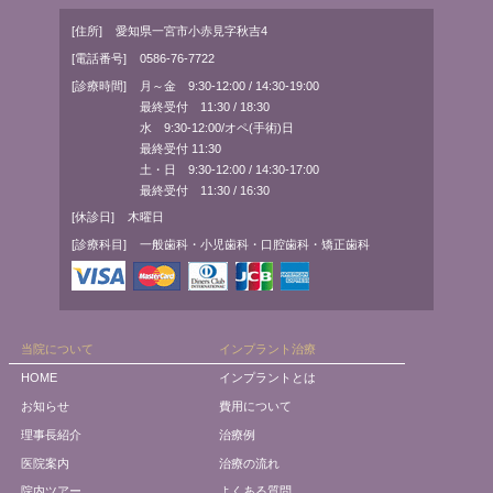
[住所]
愛知県一宮市小赤見字秋吉4
[電話番号]
0586-76-7722
[診療時間]
月～金 9:30-12:00 / 14:30-19:00
最終受付 11:30 / 18:30
水 9:30-12:00/オペ(手術)日
最終受付 11:30
土・日 9:30-12:00 / 14:30-17:00
最終受付 11:30 / 16:30
[休診日]
木曜日
[診療科目]
一般歯科・小児歯科・口腔歯科・矯正歯科
当院について
インプラント治療
HOME
インプラントとは
お知らせ
費用について
理事長紹介
治療例
医院案内
治療の流れ
院内ツアー
よくある質問