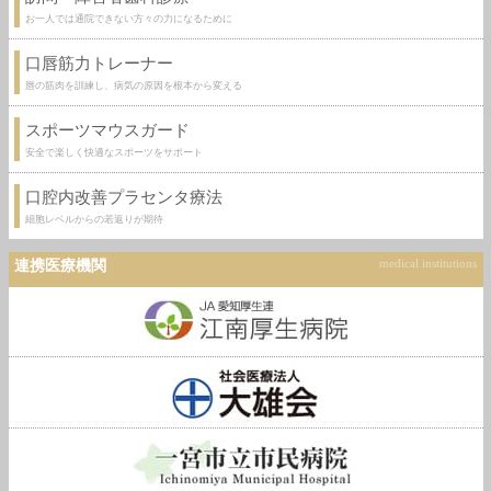
お一人では通院できない方々の力になるために
口唇筋力トレーナー
唇の筋肉を訓練し、病気の原因を根本から変える
スポーツマウスガード
安全で楽しく快適なスポーツをサポート
口腔内改善プラセンタ療法
細胞レベルからの若返りが期待
連携医療機関
medical institutions