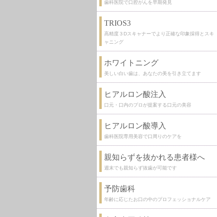
歯科医院で口腔がんを早期発見
TRIOS3
高精度３Dスキャナーでより正確な印象採得とスキ
ャニング
ホワイトニング
美しい白い歯は、あなたの美を引き立てます
ヒアルロン酸注入
口元・口内のプロが提案する口元の美容
ヒアルロン酸導入
歯科医院専用美容で口周りのケアを
親知らずを抜かれる患者様へ
週末でも親知らず抜歯が可能です
予防歯科
年齢に応じたお口の中のプロフェッショナルケア