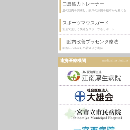
口唇筋力トレーナー
唇の筋肉を訓練し、病気の原因を根本から変える
スポーツマウスガード
安全で楽しく快適なスポーツをサポート
口腔内改善プラセンタ療法
細胞レベルからの若返りが期待
連携医療機関
medical institutions