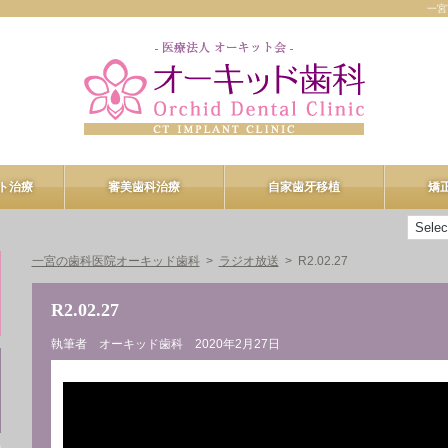
一宮
ト治療
審美歯科治療
自家歯牙移植
矯
ント治療
審美歯科治療
一宮の歯科医院オーキッド歯科
ラジオ放送
R2.02.27
n-4
プロフェッショナルケア
R2.02.27
R
デュアルホワイトニング
執筆者 オーキッド歯科
2020年2月27日
ヒアルロン酸注入