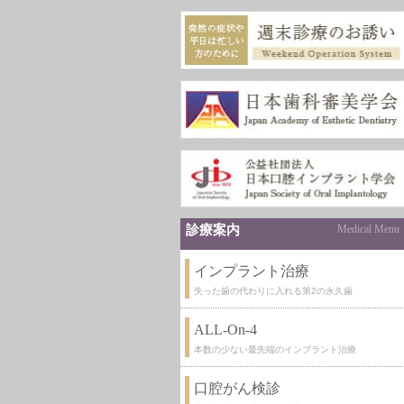
診療案内
Medical Menu
インプラント治療
失った歯の代わりに入れる第2の永久歯
ALL-On-4
本数の少ない最先端のインプラント治療
口腔がん検診