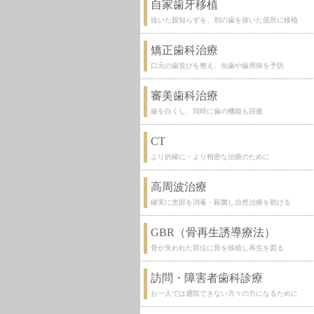
自家歯牙移植
抜いた親知らずを、別の歯を抜いた箇所に移植
矯正歯科治療
口元の歯並びを整え、虫歯や歯周病を予防
審美歯科治療
歯を白くし、同時に歯の機能も回復
CT
より的確に・より精密な治療のために
高周波治療
確実に患部を消毒・殺菌し自然治療を助ける
GBR（骨再生誘導療法）
骨が失われた部位に骨を移植し再生を図る
訪問・障害者歯科診療
お一人では通院できない方々の力になるために