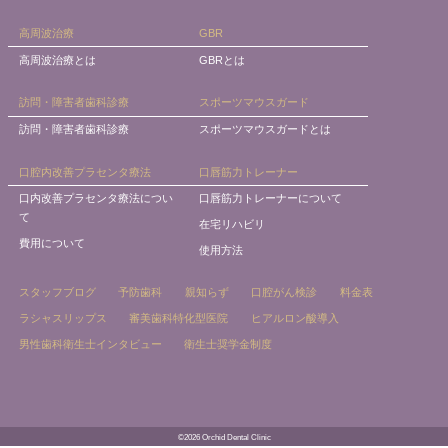
高周波治療
GBR
高周波治療とは
GBRとは
訪問・障害者歯科診療
スポーツマウスガード
訪問・障害者歯科診療
スポーツマウスガードとは
口腔内改善プラセンタ療法
口唇筋力トレーナー
口内改善プラセンタ療法につい
口唇筋力トレーナーについて
て
在宅リハビリ
費用について
使用方法
スタッフブログ
予防歯科
親知らず
口腔がん検診
料金表
ラシャスリップス
審美歯科特化型医院
ヒアルロン酸導入
男性歯科衛生士インタビュー
衛生士奨学金制度
©2026 Orchid Dental Clinic