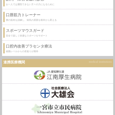
お一人では通院できない方々の力になるために
口唇筋力トレーナー
唇の筋肉を訓練し、病気の原因を根本から変える
スポーツマウスガード
安全で楽しく快適なスポーツをサポート
口腔内改善プラセンタ療法
細胞レベルからの若返りが期待
連携医療機関
medical institutions