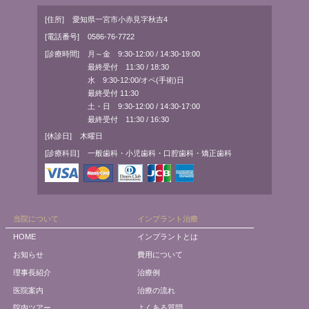
[住所]
愛知県一宮市小赤見字秋吉4
[電話番号]
0586-76-7722
[診療時間]
月～金 9:30-12:00 / 14:30-19:00
最終受付 11:30 / 18:30
水 9:30-12:00/オペ(手術)日
最終受付 11:30
土・日 9:30-12:00 / 14:30-17:00
最終受付 11:30 / 16:30
[休診日]
木曜日
[診療科目]
一般歯科・小児歯科・口腔歯科・矯正歯科
当院について
インプラント治療
HOME
インプラントとは
お知らせ
費用について
理事長紹介
治療例
医院案内
治療の流れ
院内ツアー
よくある質問