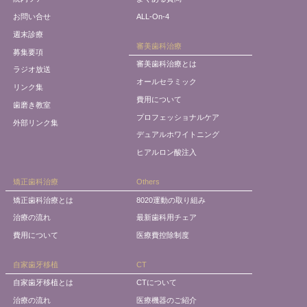
お問い合せ
ALL-On-4
週末診療
審美歯科治療
募集要項
審美歯科治療とは
ラジオ放送
オールセラミック
リンク集
費用について
歯磨き教室
プロフェッショナルケア
外部リンク集
デュアルホワイトニング
ヒアルロン酸注入
矯正歯科治療
Others
矯正歯科治療とは
8020運動の取り組み
治療の流れ
最新歯科用チェア
費用について
医療費控除制度
自家歯牙移植
CT
自家歯牙移植とは
CTについて
治療の流れ
医療機器のご紹介