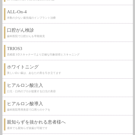
ALL-On-4
本数の少ない最先端のインプラント治療
口腔がん検診
歯科医院で口腔がんを早期発見
TRIOS3
高精度３Dスキャナーでより正確な印象採得とスキャニング
ホワイトニング
美しい白い歯は、あなたの美を引き立てます
ヒアルロン酸注入
口元・口内のプロが提案する口元の美容
ヒアルロン酸導入
歯科医院専用美容で口周りのケアを
親知らずを抜かれる患者様へ
週末でも親知らず抜歯が可能です