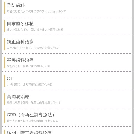
予防歯科
年齢に応じたお口の中のプロフェッショナルケア
自家歯牙移植
抜いた親知らずを、別の歯を抜いた箇所に移植
矯正歯科治療
口元の歯並びを整え、虫歯や歯周病を予防
審美歯科治療
歯を白くし、同時に歯の機能も回復
CT
より的確に・より精密な治療のために
高周波治療
確実に患部を消毒・殺菌し自然治療を助ける
GBR（骨再生誘導療法）
骨が失われた部位に骨を移植し再生を図る
訪問・障害者歯科診療