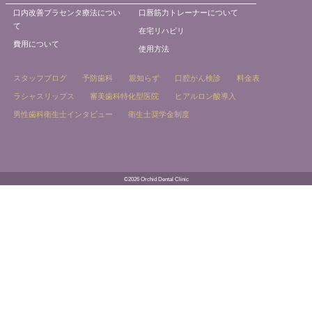
口内改善プラセンタ療法につい
口唇筋力トレーナーについて
て
在宅リハビリ
費用について
使用方法
スタッフブログ
予防歯科
親知らず
口腔がん検診
料金表
ラシャスリップス
審美歯科特化型医院
ヒアルロン酸導入
男性歯科衛生士インタビュー
衛生士奨学金制度
©2026 Orchid Dental Clinic