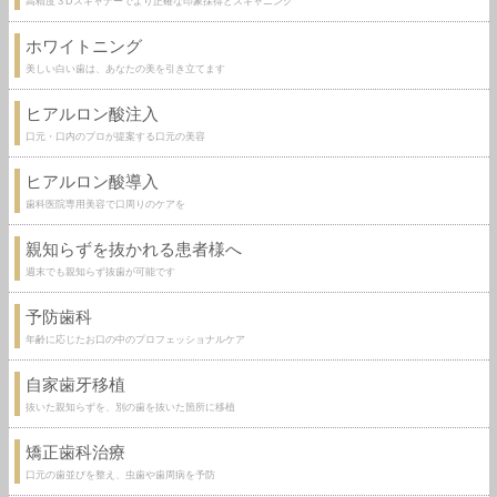
高精度３Dスキャナーでより正確な印象採得とスキャニング
ホワイトニング
美しい白い歯は、あなたの美を引き立てます
ヒアルロン酸注入
口元・口内のプロが提案する口元の美容
ヒアルロン酸導入
歯科医院専用美容で口周りのケアを
親知らずを抜かれる患者様へ
週末でも親知らず抜歯が可能です
予防歯科
年齢に応じたお口の中のプロフェッショナルケア
自家歯牙移植
抜いた親知らずを、別の歯を抜いた箇所に移植
矯正歯科治療
口元の歯並びを整え、虫歯や歯周病を予防