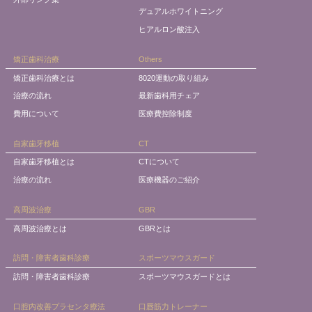
デュアルホワイトニング
ヒアルロン酸注入
矯正歯科治療
Others
矯正歯科治療とは
8020運動の取り組み
治療の流れ
最新歯科用チェア
費用について
医療費控除制度
自家歯牙移植
CT
自家歯牙移植とは
CTについて
治療の流れ
医療機器のご紹介
高周波治療
GBR
高周波治療とは
GBRとは
訪問・障害者歯科診療
スポーツマウスガード
訪問・障害者歯科診療
スポーツマウスガードとは
口腔内改善プラセンタ療法
口唇筋力トレーナー