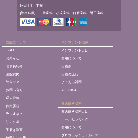
[休診日]
木曜日
[診療科目]
一般歯科・小児歯科・口腔歯科・矯正歯科
当院について
インプラント治療
HOME
インプラントとは
お知らせ
費用について
理事長紹介
治療例
医院案内
治療の流れ
院内ツアー
よくある質問
お問い合せ
ALL-On-4
週末診療
審美歯科治療
募集要項
審美歯科治療とは
ラジオ放送
オールセラミック
リンク集
費用について
歯磨き教室
プロフェッショナルケア
外部リンク集