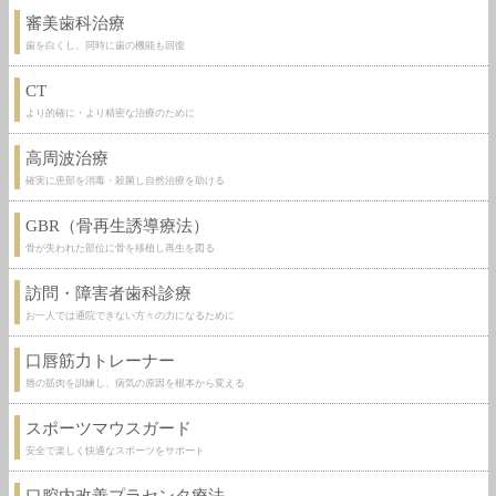
審美歯科治療
歯を白くし、同時に歯の機能も回復
CT
より的確に・より精密な治療のために
高周波治療
確実に患部を消毒・殺菌し自然治療を助ける
GBR（骨再生誘導療法）
骨が失われた部位に骨を移植し再生を図る
訪問・障害者歯科診療
お一人では通院できない方々の力になるために
口唇筋力トレーナー
唇の筋肉を訓練し、病気の原因を根本から変える
スポーツマウスガード
安全で楽しく快適なスポーツをサポート