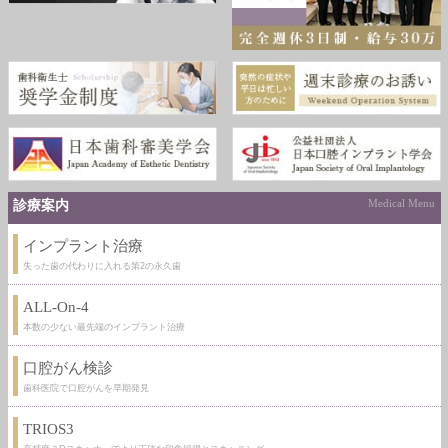
診療案内
Medical Menu
インプラント治療
失った歯の代わりに入れる第2の永久歯
ALL-On-4
本数の少ない最先端のインプラント治療
口腔がん検診
歯科医院で口腔がんを早期発見
TRIOS3