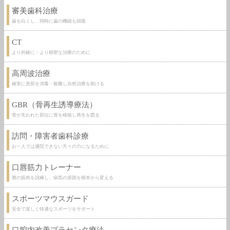
審美歯科治療
歯を白くし、同時に歯の機能も回復
CT
より的確に・より精密な治療のために
高周波治療
確実に患部を消毒・殺菌し自然治療を助ける
GBR（骨再生誘導療法）
骨が失われた部位に骨を移植し再生を図る
訪問・障害者歯科診療
お一人では通院できない方々の力になるために
口唇筋力トレーナー
唇の筋肉を訓練し、病気の原因を根本から変える
スポーツマウスガード
安全で楽しく快適なスポーツをサポート