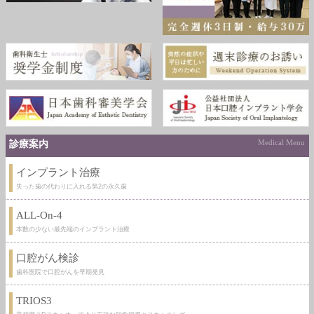
診療案内
Medical Menu
インプラント治療
失った歯の代わりに入れる第2の永久歯
ALL-On-4
本数の少ない最先端のインプラント治療
口腔がん検診
歯科医院で口腔がんを早期発見
TRIOS3