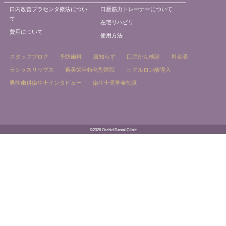
口内改善プラセンタ療法につい
口唇筋力トレーナーについて
て
在宅リハビリ
費用について
使用方法
スタッフブログ
予防歯科
親知らず
口腔がん検診
料金表
ラシャスリップス
審美歯科特化型医院
ヒアルロン酸導入
男性歯科衛生士インタビュー
衛生士奨学金制度
©2026 Orchid Dental Clinic