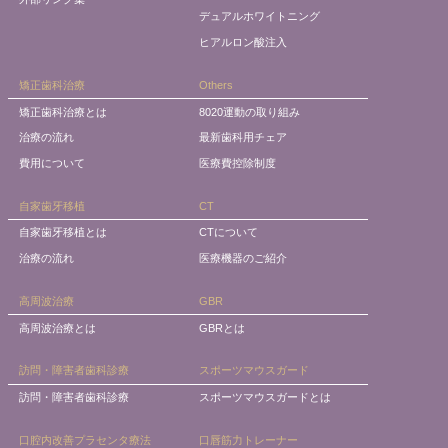
デュアルホワイトニング
ヒアルロン酸注入
矯正歯科治療
Others
矯正歯科治療とは
8020運動の取り組み
治療の流れ
最新歯科用チェア
費用について
医療費控除制度
自家歯牙移植
CT
自家歯牙移植とは
CTについて
治療の流れ
医療機器のご紹介
高周波治療
GBR
高周波治療とは
GBRとは
訪問・障害者歯科診療
スポーツマウスガード
訪問・障害者歯科診療
スポーツマウスガードとは
口腔内改善プラセンタ療法
口唇筋力トレーナー