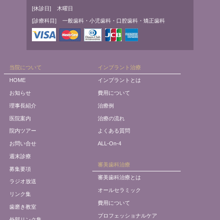
[休診日]
木曜日
[診療科目]
一般歯科・小児歯科・口腔歯科・矯正歯科
当院について
インプラント治療
HOME
インプラントとは
お知らせ
費用について
理事長紹介
治療例
医院案内
治療の流れ
院内ツアー
よくある質問
お問い合せ
ALL-On-4
週末診療
審美歯科治療
募集要項
審美歯科治療とは
ラジオ放送
オールセラミック
リンク集
費用について
歯磨き教室
プロフェッショナルケア
外部リンク集