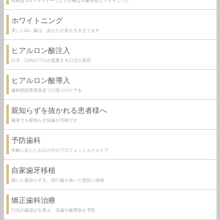
高精度３Dスキャナーでより正確な印象採得とスキャニング
ホワイトニング
美しい白い歯は、あなたの美を引き立てます
ヒアルロン酸注入
口元・口内のプロが提案する口元の美容
ヒアルロン酸導入
歯科医院専用美容で口周りのケアを
親知らずを抜かれる患者様へ
週末でも親知らず抜歯が可能です
予防歯科
年齢に応じたお口の中のプロフェッショナルケア
自家歯牙移植
抜いた親知らずを、別の歯を抜いた箇所に移植
矯正歯科治療
口元の歯並びを整え、虫歯や歯周病を予防