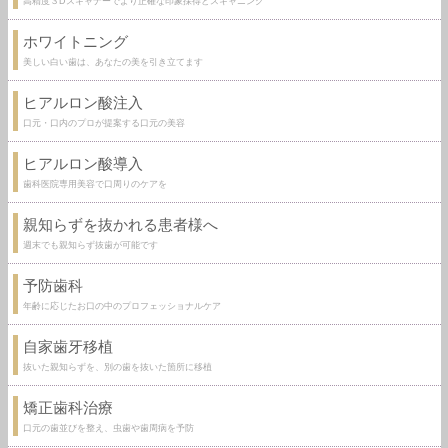
高精度３Dスキャナーでより正確な印象採得とスキャニング
ホワイトニング
美しい白い歯は、あなたの美を引き立てます
ヒアルロン酸注入
口元・口内のプロが提案する口元の美容
ヒアルロン酸導入
歯科医院専用美容で口周りのケアを
親知らずを抜かれる患者様へ
週末でも親知らず抜歯が可能です
予防歯科
年齢に応じたお口の中のプロフェッショナルケア
自家歯牙移植
抜いた親知らずを、別の歯を抜いた箇所に移植
矯正歯科治療
口元の歯並びを整え、虫歯や歯周病を予防