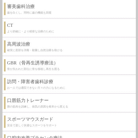
審美歯科治療
歯を白くし、同時に歯の機能も回復
CT
より的確に・より精密な治療のために
高周波治療
確実に患部を消毒・殺菌し自然治療を助ける
GBR（骨再生誘導療法）
骨が失われた部位に骨を移植し再生を図る
訪問・障害者歯科診療
お一人では通院できない方々の力になるために
口唇筋力トレーナー
唇の筋肉を訓練し、病気の原因を根本から変える
スポーツマウスガード
安全で楽しく快適なスポーツをサポート