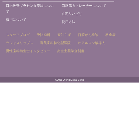
口内改善プラセンタ療法につい
口唇筋力トレーナーについて
て
在宅リハビリ
費用について
使用方法
スタッフブログ
予防歯科
親知らず
口腔がん検診
料金表
ラシャスリップス
審美歯科特化型医院
ヒアルロン酸導入
男性歯科衛生士インタビュー
衛生士奨学金制度
©2026 Orchid Dental Clinic