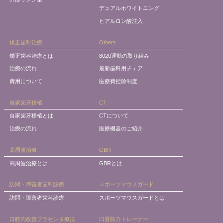
デュアルホワイトニング
ヒアルロン酸注入
矯正歯科治療
Others
矯正歯科治療とは
8020運動の取り組み
治療の流れ
最新歯科用チェア
費用について
医療費控除制度
自家歯牙移植
CT
自家歯牙移植とは
CTについて
治療の流れ
医療機器のご紹介
高周波治療
GBR
高周波治療とは
GBRとは
訪問・障害者歯科診療
スポーツマウスガード
訪問・障害者歯科診療
スポーツマウスガードとは
口腔内改善プラセンタ療法
口唇筋力トレーナー