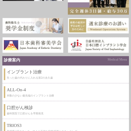
診療案内
Medical Menu
インプラント治療
失った歯の代わりに入れる第2の永久歯
ALL-On-4
本数の少ない最先端のインプラント治療
口腔がん検診
歯科医院で口腔がんを早期発見
TRIOS3