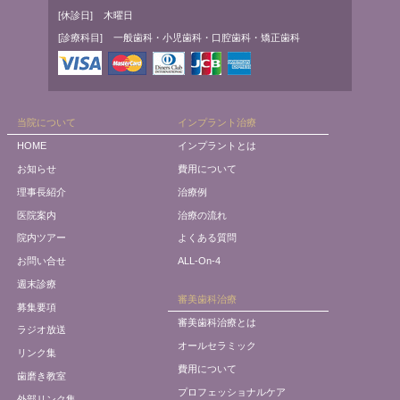
[休診日]
木曜日
[診療科目]
一般歯科・小児歯科・口腔歯科・矯正歯科
当院について
インプラント治療
HOME
インプラントとは
お知らせ
費用について
理事長紹介
治療例
医院案内
治療の流れ
院内ツアー
よくある質問
お問い合せ
ALL-On-4
週末診療
審美歯科治療
募集要項
審美歯科治療とは
ラジオ放送
オールセラミック
リンク集
費用について
歯磨き教室
プロフェッショナルケア
外部リンク集