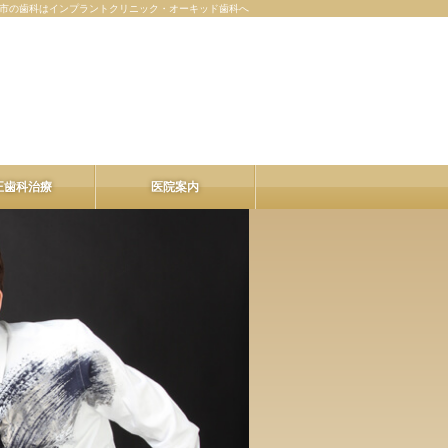
市の歯科はインプラントクリニック・オーキッド歯科へ
正歯科治療
医院案内
医院案内
理事長紹介
院内ツアー
料金表
お知らせ