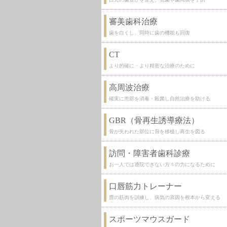
審美歯科治療
歯を白くし、同時に歯の機能も回復
CT
より的確に・より精密な治療のために
高周波治療
確実に患部を消毒・殺菌し自然治療を助ける
GBR（骨再生誘導療法）
骨が失われた部位に骨を移植し再生を図る
訪問・障害者歯科診療
お一人では通院できない方々の力になるために
口唇筋力トレーナー
唇の筋肉を訓練し、病気の原因を根本から変える
スポーツマウスガード