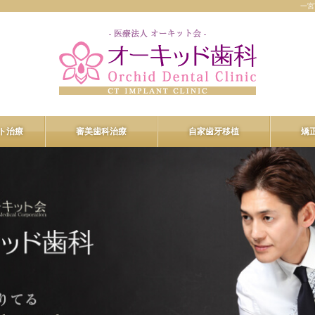
一宮
ト治療
審美歯科治療
自家歯牙移植
矯
ント治療
審美歯科治療
n-4
プロフェッショナルケア
R
デュアルホワイトニング
ヒアルロン酸注入