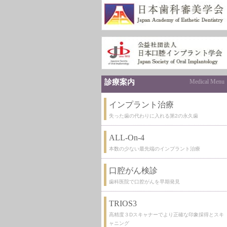
診療案内
Medical Menu
インプラント治療
失った歯の代わりに入れる第2の永久歯
ALL-On-4
本数の少ない最先端のインプラント治療
口腔がん検診
歯科医院で口腔がんを早期発見
TRIOS3
高精度３Dスキャナーでより正確な印象採得とスキ
ャニング